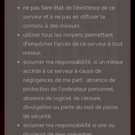
ne pas faire état de l'existence de ce
serveur et à ne pas en diffuser le
contenu à des mineurs.
utiliser tous les moyens permettant
d'empêcher l'accès de ce serveur à tout
mineur.
assumer ma responsabilité, si un mineur
accède à ce serveur à cause de
négligences de ma part : absence de
BDSM sensuel
protection de l'ordinateur personnel,
il y a 1 an
absence de logiciel de censure,
divulgation ou perte du mot de passe
de sécurité.
TSM
assumer ma responsabilité si une ou
plusieurs de mes présentes