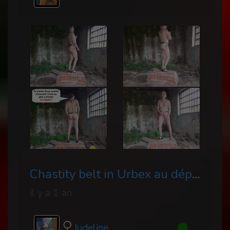
Chastity belt in Urbex au départ du gîte fétichistes
il y a 1 an
Judeline