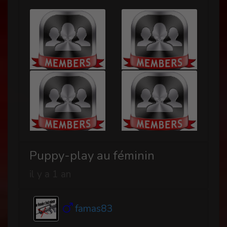
Puppy-play au féminin
il y a 1 an
famas83