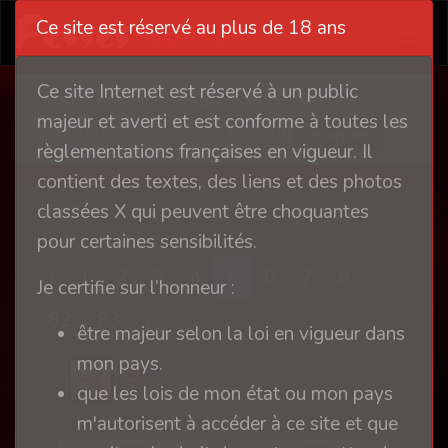
Ce site est réservé au plus de 18 ans
Ce site Internet est réservé à un public
Ce site nécessite l'autorisation de cookies
majeur et averti et est conforme à toutes les
pour fonctionner correctement
Accepter
règlementations françaises en vigueur. Il
contient des textes, des liens et des photos
Galeries
classées X qui peuvent être choquantes
pour certaines sensibilités.
‹
1
2
3
4
5
6
7
8
...
Je certifie sur l’honneur :
82
83
›
être majeur selon la loi en vigueur dans
mon pays.
Boukistan
que les lois de mon état ou mon pays
m'autorisent à accéder à ce site et que