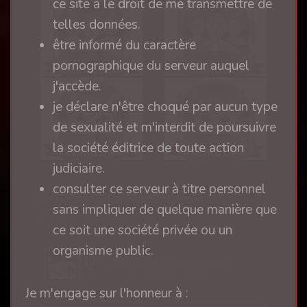
ce site a le droit de me transmettre de
telles données.
être informé du caractère
pornographique du serveur auquel
j'accède.
je déclare n'être choqué par aucun type
de sexualité et m'interdit de poursuivre
la société éditrice de toute action
judiciaire.
consulter ce serveur à titre personnel
Jolie chienne soumise
sans impliquer de quelque manière que
il y a 1 an
ce soit une société privée ou un
organisme public.
NikoncoquinBDSM
Je m'engage sur l'honneur à :