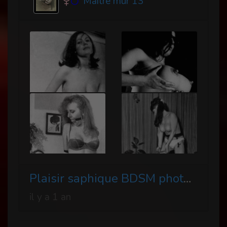
Maître mûr 13
Plaisir saphique BDSM photos vintages
il y a 1 an