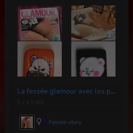
La fessée glamour avec les paddle Saku d'ABCplaisir
il y a 5 ans
Fessée-story