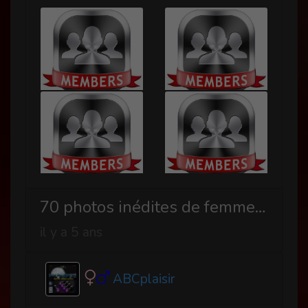
70 photos inédites de femmes fessées
il y a 5 ans
ABCplaisir