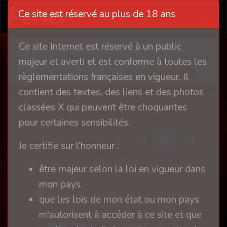
Ce site est réservé au plus de 18 ans
Ce site Internet est réservé à un public
Ce site nécessite l'autorisation de cookies
majeur et averti et est conforme à toutes les
pour fonctionner correctement
Accepter
règlementations françaises en vigueur. Il
contient des textes, des liens et des photos
Galeries
classées X qui peuvent être choquantes
pour certaines sensibilités.
‹
1
2
...
8
9
10
11
12
Je certifie sur l’honneur :
13
14
...
48
49
›
être majeur selon la loi en vigueur dans
mon pays.
headmasters
que les lois de mon état ou mon pays
m'autorisent à accéder à ce site et que