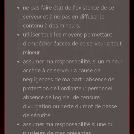
ne pas faire état de l'existence de ce
serveur et à ne pas en diffuser le
contenu à des mineurs.
utiliser tous les moyens permettant
d'empêcher l'accès de ce serveur à tout
mineur.
assumer ma responsabilité, si un mineur
accède à ce serveur à cause de
négligences de ma part : absence de
Le coin après la fessée peut avoir plusieurs formes
protection de l'ordinateur personnel,
il y a 5 ans
absence de logiciel de censure,
divulgation ou perte du mot de passe
de sécurité.
Pro-fesseur d'Armor
assumer ma responsabilité si une ou
plusieurs de mes présentes