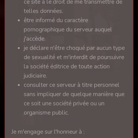
ce site a le droit de me transmettre de
telles données.
être informé du caractère
pornographique du serveur auquel
j'accède.
je déclare n'être choqué par aucun type
de sexualité et m'interdit de poursuivre
la société éditrice de toute action
judiciaire.
consulter ce serveur à titre personnel
La fessée de ces dames
sans impliquer de quelque manière que
il y a 4 ans
ce soit une société privée ou un
organisme public.
Fessée-story
Je m'engage sur l'honneur à :