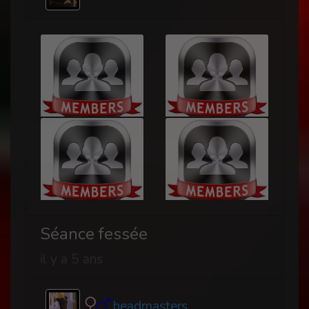
Séance fessée
il y a 5 ans
headmasters