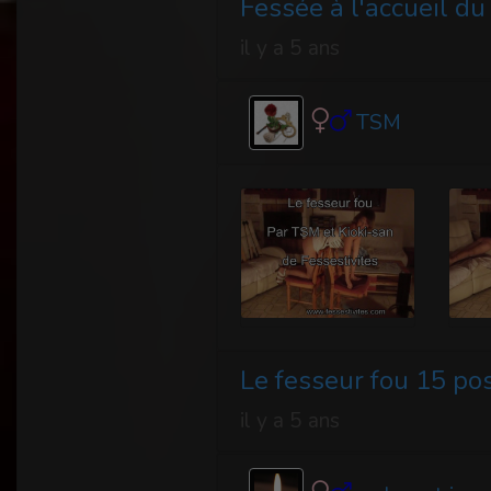
Fessée à l'accueil d
il y a 5 ans
TSM
Le fesseur fou 15 po
il y a 5 ans