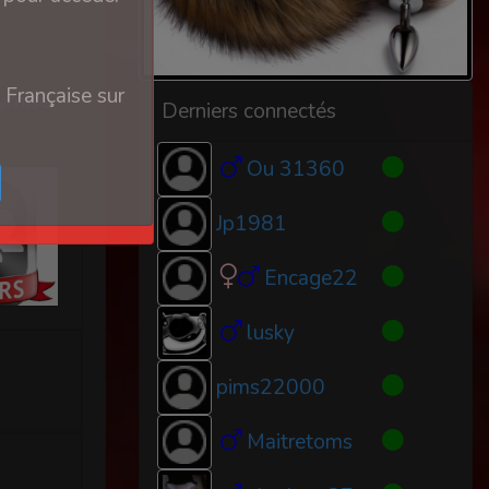
 Française sur
ymisé
Derniers connectés
Ou 31360
Jp1981
Encage22
lusky
pims22000
Maitretoms