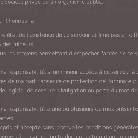
ne société privée ou un organisme public.
r l'honneur à :
eportage en image
ire état de l'existence de ce serveur et à ne pas en diff
 des mineurs.
tous les moyens permettant d'empêcher l'accès de ce s
a responsabilité, si un mineur accède à ce serveur à
es de ma part : absence de protection de l'ordinateur
e logiciel de censure, divulgation ou perte du mot d
a responsabilité si une ou plusieurs de mes présente
actes.
compris et accepte sans réserve les conditions générale
tin et BDSM
même si j’ai usage d’un traducteur automatique ou no