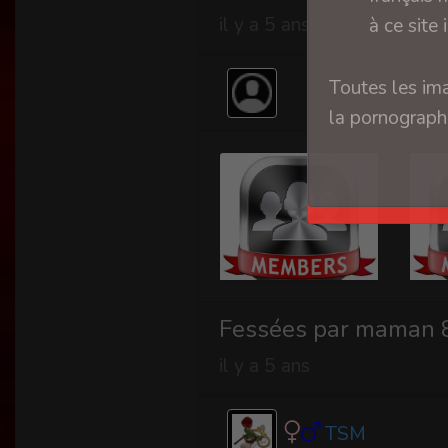
il y a 5 ans
à ce site 
Toutes les ima
la pornographi
Fessées par maman 8
il y a 5 ans
TSM