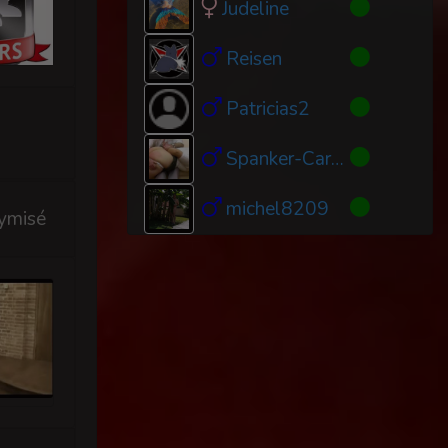
Judeline
Reisen
Patricias2
Spanker-Care-75
michel8209
ymisé