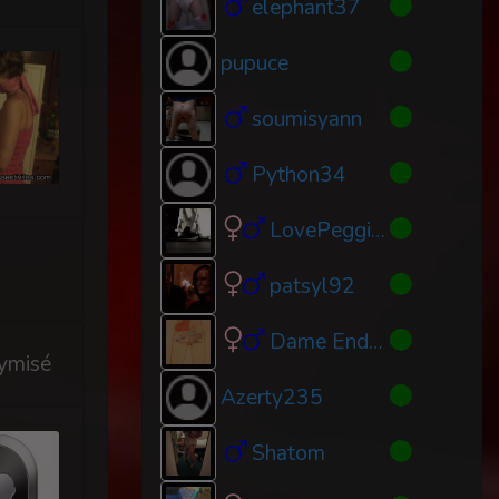
elephant37
pupuce
soumisyann
Python34
LovePegging
patsyl92
Dame Endura
ymisé
Azerty235
Shatom