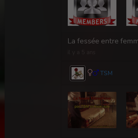
La fessée entre femm
il y a 5 ans
TSM