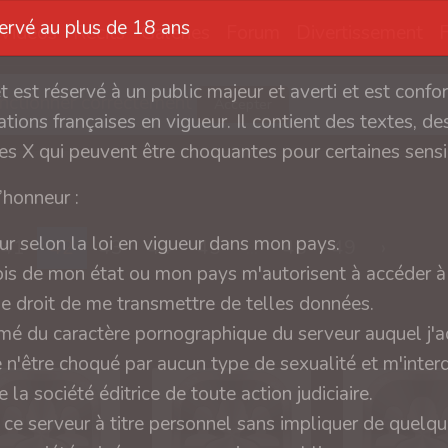
servé au plus de 18 ans
Vidéos
Récits
Galeries
Forum
Divertissement
et est réservé à un public majeur et averti et est conf
fonctionner correctement
Accepter
tions françaises en vigueur. Il contient des textes, des
s X qui peuvent être choquantes pour certaines sensib
l’honneur :
ur selon la loi en vigueur dans mon pays.
41
42
43
44
45
...
48
49
›
ois de mon état ou mon pays m'autorisent à accéder à 
 le droit de me transmettre de telles données.
rmé du caractère pornographique du serveur auquel j'a
e n'être choqué par aucun type de sexualité et m'interd
 la société éditrice de toute action judiciaire.
 ce serveur à titre personnel sans impliquer de quelq