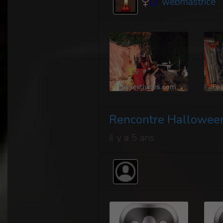
webmastrice
Rencontre Hallowee
il y a 5 ans