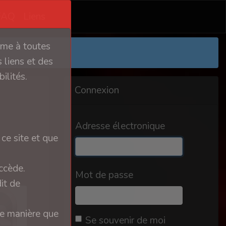
FAQ
Liens
orme à toutes
 liens et des
ilités.
Connexion
Adresse électronique
ce site et que
ccède.
Mot de passe
it de
ue manière que
Se souvenir de moi