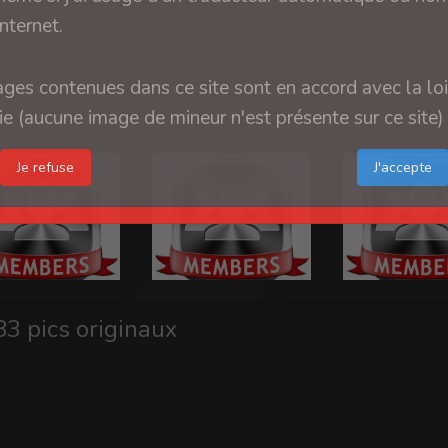
internet.
ges contenues dans ce site sont en accord avec la loi
Compte anon
e (aucune image de mineur n'est présente sur ce site)
Je refuse
3 pics originaux