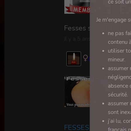
ce soit u
Je m'engage su
Fesses story BDSM r
ne pas fa
il y a 5 ans
contenu à
utiliser 
webmastrice
mineur.
assumer m
négligenc
absence d
sécurité.
assumer m
sont inex
j’ai lu, 
FESSES STORY liber
français 