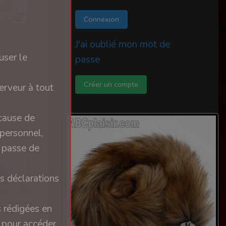
Connexion
J'ai oublié mon mot de
user le
passe
Créer un compte
erveur à tout
 cause de
 personnel,
e passe de
s déclarations
s rédigées en
n pour accéder