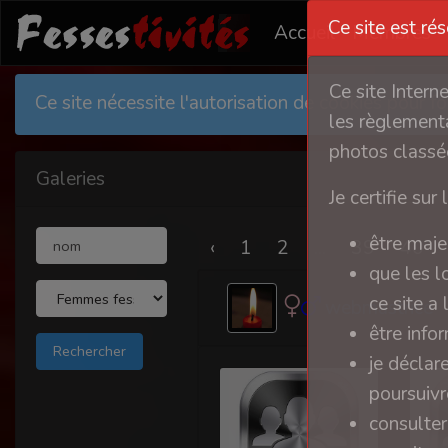
Ce site est ré
Accueil
Membres
Ce site Intern
Ce site nécessite l'autorisation de cookies pour 
les règlementa
photos classée
Galeries
Je certifie sur 
être maje
‹
1
2
...
39
40
que les l
ce site a
webmastrice
être info
je déclar
poursuivre
consulter