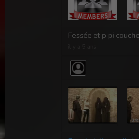
Fessée et pipi couch
il y a 5 ans