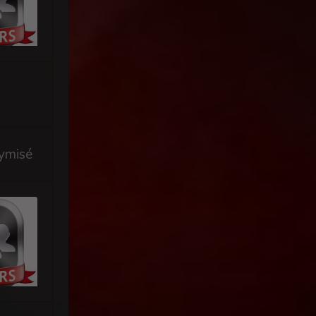
ymisé