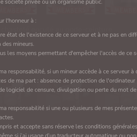
ne société privée ou un organisme public.
r l'honneur à :
 chasteté enculé au gode-ceinture
ire état de l'existence de ce serveur et à ne pas en diff
 des mineurs.
tous les moyens permettant d'empêcher l'accès de ce s
a responsabilité, si un mineur accède à ce serveur à
es de ma part : absence de protection de l'ordinateur
e logiciel de censure, divulgation ou perte du mot d
a responsabilité si une ou plusieurs de mes présente
actes.
compris et accepte sans réserve les conditions générale
ABDL Par Apwn
même si j’ai usage d’un traducteur automatique ou no