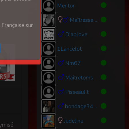
Mentor
Maîtresse Pearl
 Française sur
ymisé
Diaplove
1Lancelot
Nm67
Maitretoms
Pisseaulit
bondage34000
Judeline
ymisé