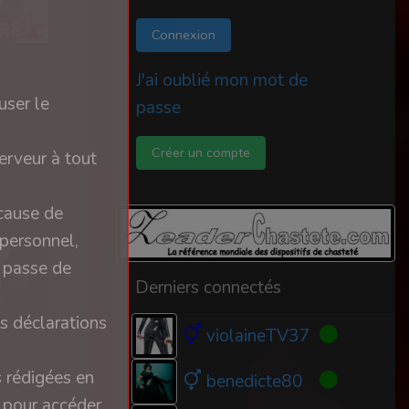
Connexion
J'ai oublié mon mot de
user le
passe
Créer un compte
erveur à tout
 cause de
 personnel,
e passe de
Derniers connectés
s déclarations
violaineTV37
s rédigées en
benedicte80
n pour accéder