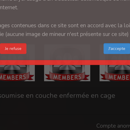
internet.
ges contenues dans ce site sont en accord avec la loi
Compte anon
e (aucune image de mineur n'est présente sur ce site)
Je refuse
oumise en couche enfermée en cage
Compte anon