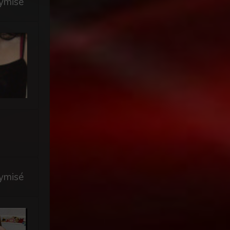
ymisé
ymisé