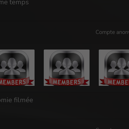
ême temps
Compte anon
omie filmée