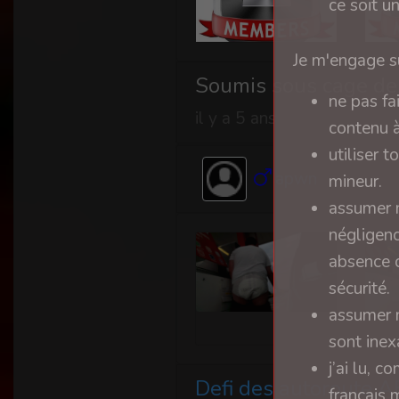
ce soit u
Je m'engage su
Soumis sous cage de
ne pas fa
il y a 5 ans
contenu à
utiliser 
apwn
mineur.
assumer m
négligenc
absence d
sécurité.
assumer m
sont inex
j’ai lu, 
Defi des autoroute 
français 