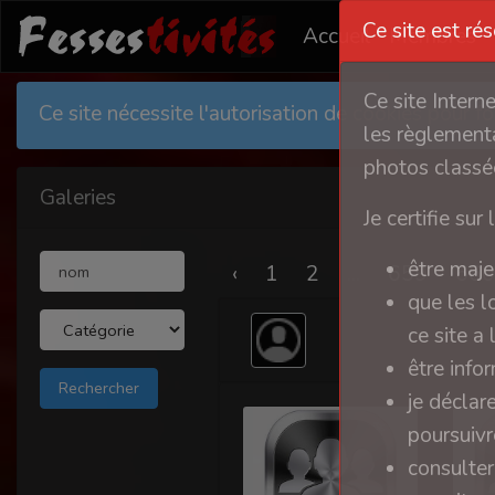
Ce site est ré
Accueil
Membres
Ce site Intern
Ce site nécessite l'autorisation de cookies pour 
les règlementa
photos classée
Galeries
Je certifie sur 
être maje
‹
1
2
...
659
660
que les l
ce site a
être info
je déclar
poursuivre
consulter