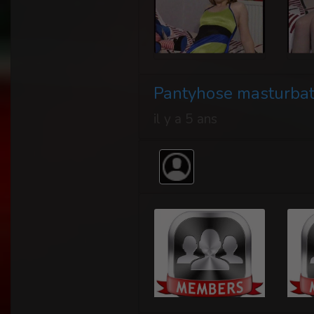
Pantyhose masturbat
il y a 5 ans