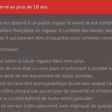
servé au plus de 18 ans
Vidéos
Récits
Galeries
Forum
Divertissement
et est réservé à un public majeur et averti et est conf
fonctionner correctement
Accepter
tions françaises en vigueur. Il contient des textes, des
s X qui peuvent être choquantes pour certaines sensib
l’honneur :
ur selon la loi en vigueur dans mon pays.
661
662
663
664
665
...
677
6
ois de mon état ou mon pays m'autorisent à accéder à 
 le droit de me transmettre de telles données.
Compte anon
rmé du caractère pornographique du serveur auquel j'a
e n'être choqué par aucun type de sexualité et m'interd
 la société éditrice de toute action judiciaire.
 ce serveur à titre personnel sans impliquer de quelq