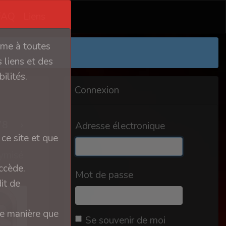
FAQ
Liens
orme à toutes
 liens et des
ilités.
Connexion
78
›
Adresse électronique
ce site et que
ymisé
ccède.
Mot de passe
it de
ue manière que
Se souvenir de moi