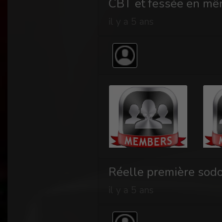
CBT et fessée en m
il y a 5 ans
Réelle première sod
il y a 5 ans