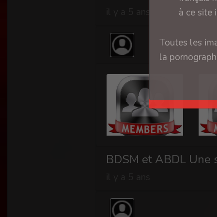
il y a 5 ans
à ce site 
Toutes les ima
la pornographi
BDSM et ABDL Une s
il y a 5 ans