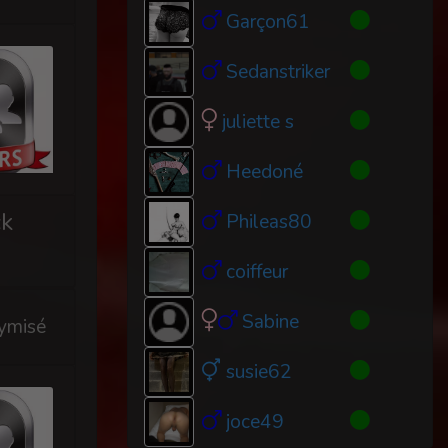
Garçon61
Sedanstriker
juliette s
Heedoné
ck
Phileas80
coiffeur
Sabine
ymisé
susie62
joce49