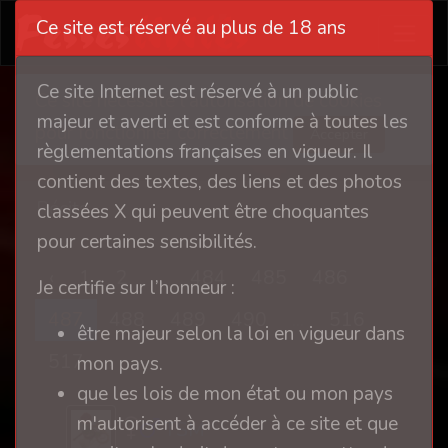
Ce site est réservé au plus de 18 ans
Ce site Internet est réservé à un public
Ce site nécessite l'autorisation de cookies
majeur et averti et est conforme à toutes les
pour fonctionner correctement
Accepter
règlementations françaises en vigueur. Il
contient des textes, des liens et des photos
Récits
classées X qui peuvent être choquantes
pour certaines sensibilités.
‹
1
2
...
484
485
486
Je certifie sur l’honneur :
487
488
489
490
...
516
être majeur selon la loi en vigueur dans
517
›
mon pays.
que les lois de mon état ou mon pays
m'autorisent à accéder à ce site et que
TSM