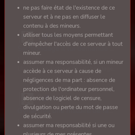
il y a 13 ans
ne pas faire état de l'existence de ce
serveur et à ne pas en diffuser le
contenu à des mineurs.
utiliser tous les moyens permettant
TSM
d'empêcher l'accès de ce serveur à tout
Selfbondage Il lui demande de s'attacher et lui envoie un copain
mineur.
il y a 13 ans
assumer ma responsabilité, si un mineur
Une histoire érotique de self bondage en couple
accède à ce serveur à cause de
négligences de ma part : absence de
protection de l'ordinateur personnel,
absence de logiciel de censure,
TSM
divulgation ou perte du mot de passe
Gynarchie une histoire de famille
de sécurité.
il y a 13 ans
assumer ma responsabilité si une ou
plusieurs de mes présentes