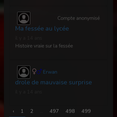
Compte anonymisé
Ma fessée au lycée
il y a 14 ans
Histoire vraie sur la fessée
Erwan
drole de mauvaise surprise
il y a 14 ans
‹
1
2
...
497
498
499