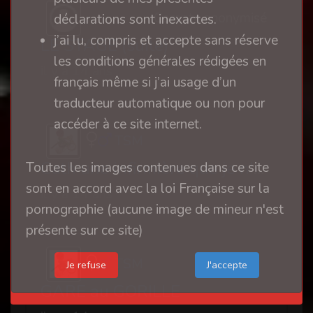
Compte anonymisé
déclarations sont inexactes.
j’ai lu, compris et accepte sans réserve
LE STAGE (suite)
les conditions générales rédigées en
il y a 14 ans
français même si j’ai usage d’un
traducteur automatique ou non pour
accéder à ce site internet.
TSM
Cath une infirmière que je n'ai toujours pas oubliée
Toutes les images contenues dans ce site
sont en accord avec la loi Française sur la
il y a 14 ans
pornographie (aucune image de mineur n'est
présente sur ce site)
TSM
Je refuse
GARE au GORILLE