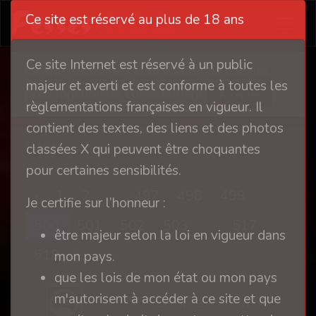
Ce site est réservé au plus de 18 ans
Ce site Internet est réservé à un public
Ce site nécessite l'autorisation de cookies
majeur et averti et est conforme à toutes les
pour fonctionner correctement
Accepter
règlementations françaises en vigueur. Il
contient des textes, des liens et des photos
Récits
classées X qui peuvent être choquantes
pour certaines sensibilités.
‹
1
2
...
497
498
499
Je certifie sur l’honneur :
500
501
502
503
...
517
être majeur selon la loi en vigueur dans
518
›
mon pays.
que les lois de mon état ou mon pays
m'autorisent à accéder à ce site et que
Compte anonymisé