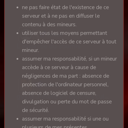
il y a 14 ans
ne pas faire état de l'existence de ce
serveur et à ne pas en diffuser le
contenu à des mineurs.
utiliser tous les moyens permettant
Erwan
d'empêcher l'accès de ce serveur à tout
L’impasse du soumis
mineur.
il y a 14 ans
assumer ma responsabilité, si un mineur
accède à ce serveur à cause de
négligences de ma part : absence de
protection de l'ordinateur personnel,
liberty44
absence de logiciel de censure,
gys,bi ,hetero en couches culottes
divulgation ou perte du mot de passe
il y a 14 ans
de sécurité.
assumer ma responsabilité si une ou
plusieurs de mes présentes