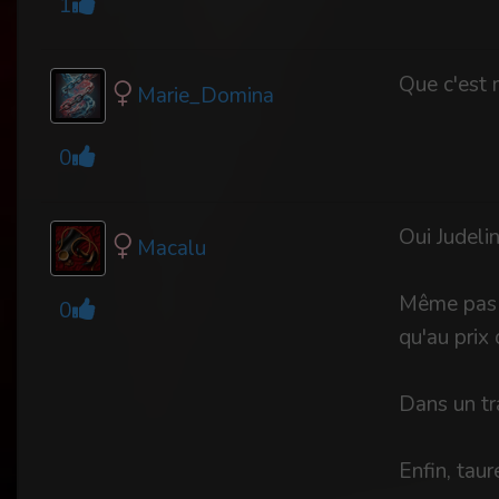
1
Que c'est 
Marie_Domina
0
Oui Judeli
Macalu
Même pas f
0
qu'au prix 
Dans un tra
Enfin, taur