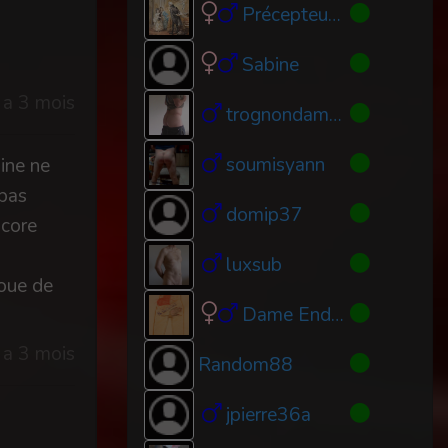
Précepteur84
Sabine
y a 3 mois
trognondamour
soumisyann
line ne
 pas
domip37
ncore
luxsub
roue de
Dame Endura
y a 3 mois
Random88
jpierre36a