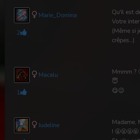
Qu'il est d
Marie_Domina
Votre inte
(Même si j
2
crêpes...)
Mmmm ? 
Macalu
😇
😋😉
1
Madame, M
Judeline
! 🤬🤬🤬🤬