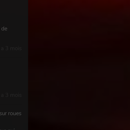
t de
y a 3 mois
y a 3 mois
sur roues