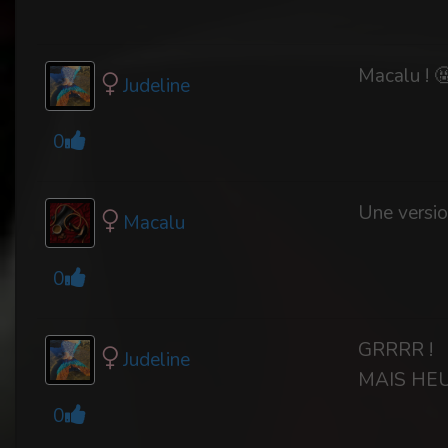
Macalu ! 
Judeline
0
Une versio
Macalu
0
GRRRR !
Judeline
MAIS HEU
0