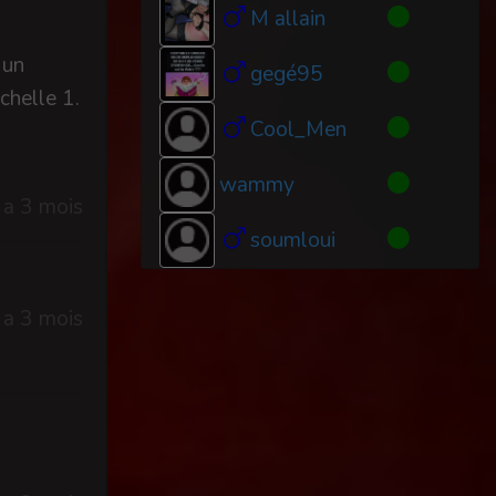
M allain
 un
gegé95
chelle 1.
Cool_Men
wammy
y a 3 mois
soumloui
y a 3 mois