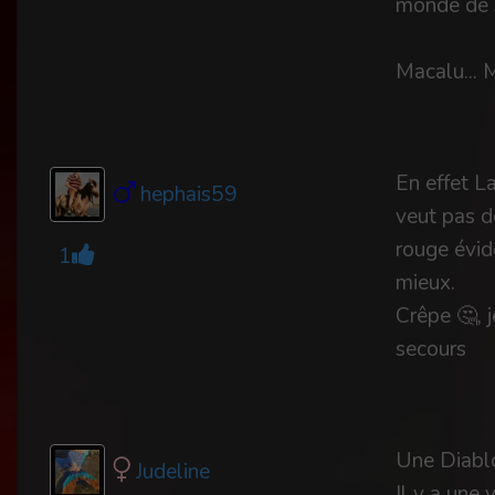
monde de 
Macalu... 
En effet L
hephais59
veut pas d
rouge évide
1
mieux.
Crêpe 🤔, j
secours
Une Diablo
Judeline
Il y a une 