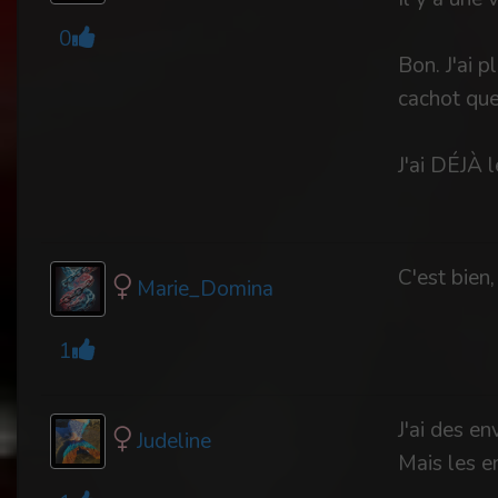
0
Bon. J'ai 
cachot que
J'ai DÉJÀ 
C'est bien
Marie_Domina
1
J'ai des e
Judeline
Mais les e