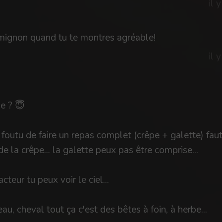
il 
mignon quand tu te montres agréable!
il 
ne ? 😇
outu de faire un repas complet (crêpe + galette) faut
de la crêpe... la galette peux pas être comprise...
cteur tu peux voir le ciel...
eau, cheval tout ça c'est des bêtes à foin, à herbe...