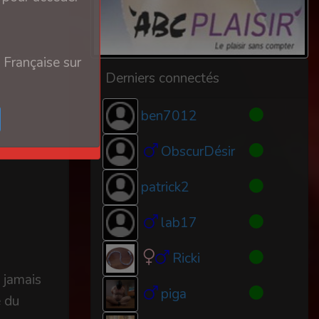
y a 3 mois
 Française sur
Derniers connectés
ben7012
ObscurDésir
patrick2
lab17
Ricki
t jamais
piga
e du