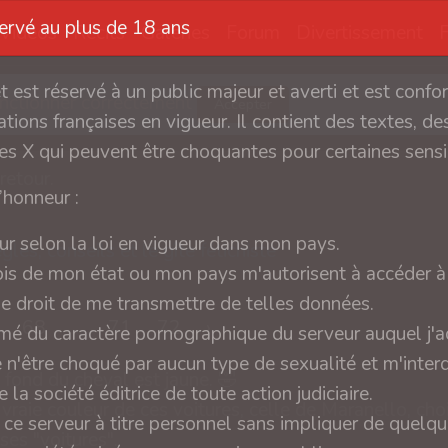
servé au plus de 18 ans
Vidéos
Récits
Galeries
Forum
Divertissement
et est réservé à un public majeur et averti et est conf
fonctionner correctement
Accepter
tions françaises en vigueur. Il contient des textes, des
s X qui peuvent être choquantes pour certaines sensib
etour.
l’honneur :
ur selon la loi en vigueur dans mon pays.
es, conseils et le gîte fétichiste
ois de mon état ou mon pays m'autorisent à accéder à 
 le droit de me transmettre de telles données.
68
...
71
72
›
rmé du caractère pornographique du serveur auquel j'a
e n'être choqué par aucun type de sexualité et m'interd
 fond du cheval est jaune. 🤣
 la société éditrice de toute action judiciaire.
 vraie couleur de ces voitures, celle de Maranello, cho
 ce serveur à titre personnel sans impliquer de quelq
ses "voitures".