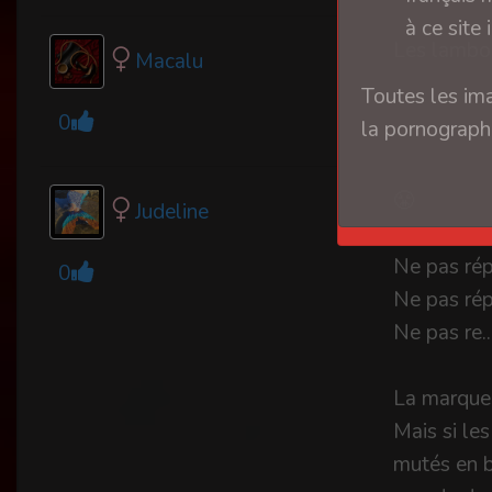
à ce site 
Les lambor
Macalu
Toutes les ima
0
la pornographi
😤
Judeline
Ne pas rép
0
Ne pas rép
Ne pas re.
La marque à
Mais si le
mutés en b