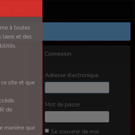
FAQ
Liens
orme à toutes
 liens et des
ilités.
Connexion
Adresse électronique
ce site et que
ccède.
Mot de passe
it de
isie par
ue manière que
Se souvenir de moi