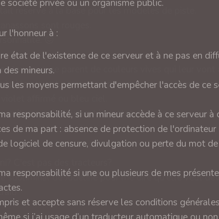
ne société privée ou un organisme public.
tait réservé à la base pour les modèles de piste.
anassons sont rouges.
r l'honneur à :
sonnalité. 😖
ire état de l'existence de ce serveur et à ne pas en diff
es taureaux se parent de couleurs vives qui leur vont à
 des mineurs.
ui pète au vert pomme en passant par du orange san
tous les moyens permettant d'empêcher l'accès de ce s
violet affirmé ou bleu ciel.
s voitures qui assument leur statut d'icônes.
a responsabilité, si un mineur accède à ce serveur à
es de ma part : absence de protection de l'ordinateur
il 
e logiciel de censure, divulgation ou perte du mot d
i? C'est pas des tracteurs?
a responsabilité si une ou plusieurs de mes présente
 subliminal de Judeline pour me dire qu'elle veut dev
actes.
rait!
compris et accepte sans réserve les conditions générale
il 
même si j’ai usage d’un traducteur automatique ou no