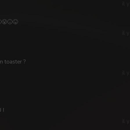
il 
😤😖😝
il 
n toaster ?
il 
 !
il 