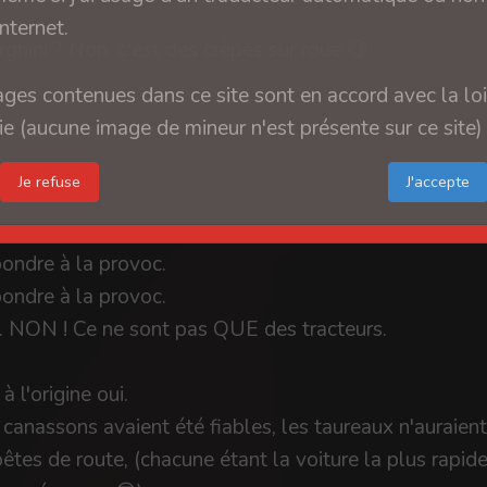
internet.
ghini ? Non, c'est des crêpes sur roue 😋
il 
ges contenues dans ce site sont en accord avec la loi
e (aucune image de mineur n'est présente sur ce site)
Je refuse
ondre à la provoc.
ondre à la provoc.
.. NON ! Ce ne sont pas QUE des tracteurs.
 l'origine oui.
s canassons avaient été fiables, les taureaux n'auraien
êtes de route, (chacune étant la voiture la plus rapid