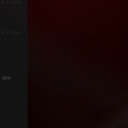
y a 3 mois
y a 3 mois
 dire