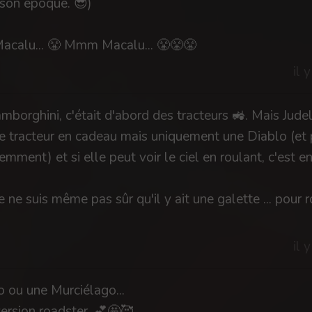
son époque. 😎)
Macalu... 😤 Mmm Macalu... 😤😤😤
il 
amborghini, c'était d'abord des tracteurs 🚜. Mais Jude
e tracteur en cadeau mais uniquement une Diablo (et
mment) et si elle peut voir le ciel en roulant, c'est e
e ne suis même pas sûr qu'il y ait une galette ... pour 
il 
 ou une Murciélago...
version roadster. 💕🤩🥰