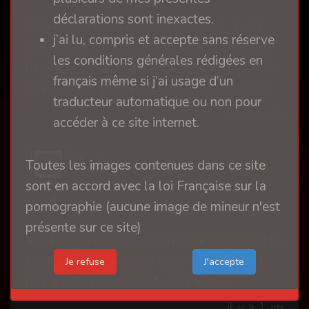
déclarations sont inexactes.
Vacances d'été, cages de chasteté : il est
j’ai lu, compris et accepte sans réserve
vrai que ça rime ! J'inscris ça sur la liste des
les conditions générales rédigées en
bagages à emmener. Mais je sens qu'une de
français même si j’ai usage d’un
nos activités principales sera le naturisme...
traducteur automatique ou non pour
il y a 1 an
accéder à ce site internet.
Ricki
Toutes les images contenues dans ce site
sont en accord avec la loi Française sur la
1
pornographie (aucune image de mineur n'est
présente sur ce site)
Voilà de curieuses idées que de cantonner la
cage à l'été. Mais pour autant ilne faudait
Je refuse
pas qu'elles s'envolent... Les idées !
il y a 1 an