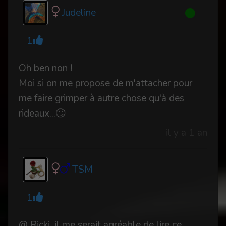
Judeline
1
Oh ben non !
Moi si on me propose de m'attacher pour
me faire grimper à autre chose qu'à des
rideaux...🙄
il y a 1 an
TSM
1
@ Ricki, il me serait agréable de lire ce