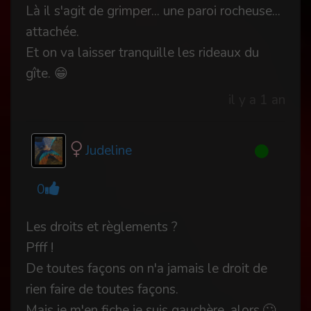
Là il s'agit de grimper... une paroi rocheuse...
attachée.
Et on va laisser tranquille les rideaux du
gîte. 😁
il y a 1 an
Judeline
0
Les droits et règlements ?
Pfff !
De toutes façons on n'a jamais le droit de
rien faire de toutes façons.
Mais je m'en fiche je suis gauchère, alors.🙄