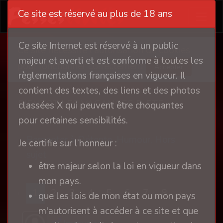
Ce site est réservé au plus de 18 ans
Ce site Internet est réservé à un public
Ce site nécessite l'autorisation de cookies
majeur et averti et est conforme à toutes les
pour fonctionner correctement
Accepter
règlementations françaises en vigueur. Il
contient des textes, des liens et des photos
BIENTOT LES VACANCES D ETE
classées X qui peuvent être choquantes
pour certaines sensibilités.
Remonter à Détente, Humour, Hors
Je certifie sur l’honneur :
sujet
être majeur selon la loi en vigueur dans
mon pays.
‹
1
2
3
4
5
6
7
8
›
que les lois de mon état ou mon pays
m'autorisent à accéder à ce site et que