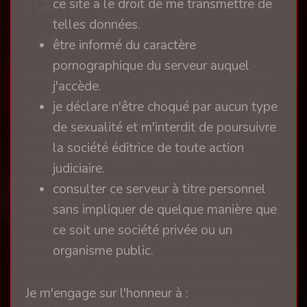
Immunité
ce site a le droit de me transmettre de
telles données.
2
être informé du caractère
pornographique du serveur auquel
Je me suis posé la question sur la chasteté
j'accède.
et j'ai confondu avec être chaste l'été et la
je déclare n'être choqué par aucun type
cage de chasteté .Les fans de la cage de
de sexualité et m'interdit de poursuivre
chasteté n'ont pas dans le discographie une
la société éditrice de toute action
vielle chanson ouvrez ouvrez la cage aux
judiciaire.
oiseaux. Sur pour l'engin masculin on l'a
consulter ce serveur à titre personnel
surnommé parfois le petit oiseau d'ou la
sans impliquer de quelque manière que
peur qu'il s envole ailleurs Mais je me suis
ce soit une société privée ou un
posé une question des vieux de la vielle.
organisme public.
Cette cage qui a le doux nom parfois de CB
avec le chiffre, il faut une carte carte bleu
Je m'engage sur l'honneur à :
(CB) pour l'ouvrir. Ou bien je pensais aux