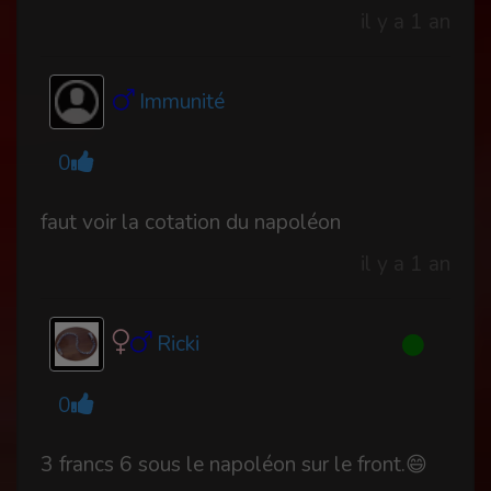
il y a 1 an
Immunité
0
faut voir la cotation du napoléon
il y a 1 an
Ricki
0
3 francs 6 sous le napoléon sur le front.😄