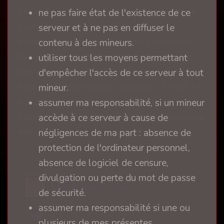
anciens contacts en Cb avant le téléphone
ne pas faire état de l'existence de ce
portable et les autres choses de
serveur et à ne pas en diffuser le
communication actuelles pour l'ouvrir (ici
contenu à des mineurs.
tango parlez petit oiseaux) faut il manger
utiliser tous les moyens permettant
des graines de céréales tous les matins pour
d'empêcher l'accès de ce serveur à tout
bien garder son oiseaux en cage ? En fait il n
mineur.
y a qu' une saison pour porter une cage c'est
assumer ma responsabilité, si un mineur
l été pour bien ventiler l'ensemble du chaste
accède à ce serveur à cause de
été
négligences de ma part : absence de
protection de l'ordinateur personnel,
il y a 1 an
absence de logiciel de censure,
divulgation ou perte du mot de passe
Dame Endura
de sécurité.
assumer ma responsabilité si une ou
0
plusieurs de mes présentes