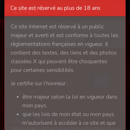
Ce site est réservé au plus de 18 ans
Ce site Internet est réservé à un public
Ce site nécessite l'autorisation de cookies
majeur et averti et est conforme à toutes les
pour fonctionner correctement
Accepter
règlementations françaises en vigueur. Il
contient des textes, des liens et des photos
Vidéos
classées X qui peuvent être choquantes
pour certaines sensibilités.
‹
1
2
...
25
26
27
28
Je certifie sur l’honneur :
29
30
31
...
37
38
›
être majeur selon la loi en vigueur dans
mon pays.
que les lois de mon état ou mon pays
fabetfifi
m'autorisent à accéder à ce site et que