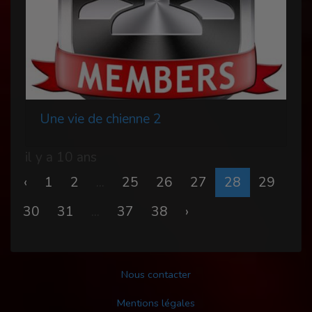
Une vie de chienne 2
il y a 10 ans
‹
1
2
...
25
26
27
28
29
30
31
...
37
38
›
Nous contacter
Mentions légales