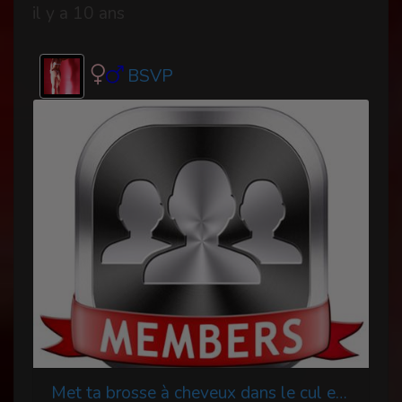
il y a 10 ans
BSVP
Met ta brosse à cheveux dans le cul et fait la chienne