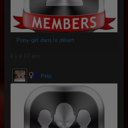
Pony-girl dans le désert
il y a 10 ans
Pets