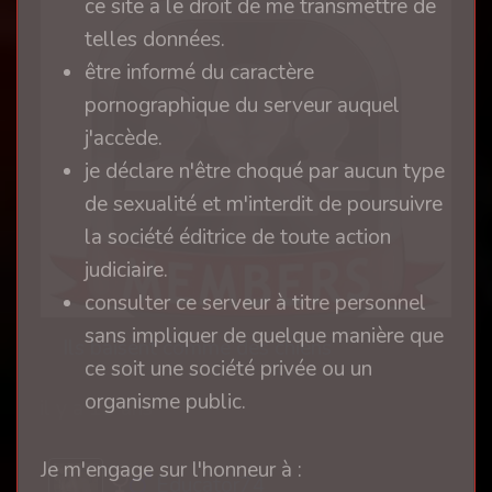
ce site a le droit de me transmettre de
telles données.
être informé du caractère
pornographique du serveur auquel
j'accède.
je déclare n'être choqué par aucun type
de sexualité et m'interdit de poursuivre
la société éditrice de toute action
judiciaire.
consulter ce serveur à titre personnel
sans impliquer de quelque manière que
Ils baisent comme des chiens
ce soit une société privée ou un
organisme public.
il y a 10 ans
Je m'engage sur l'honneur à :
Educator74