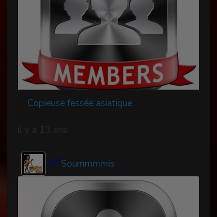
Copieuse fessée asiatique
il y a 13 ans
Soummmmis