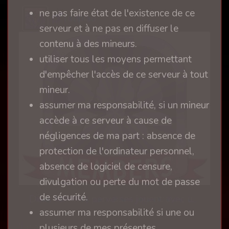
ne pas faire état de l'existence de ce
loupiau
serveur et à ne pas en diffuser le
contenu à des mineurs.
utiliser tous les moyens permettant
d'empêcher l'accès de ce serveur à tout
mineur.
assumer ma responsabilité, si un mineur
accède à ce serveur à cause de
négligences de ma part : absence de
protection de l'ordinateur personnel,
absence de logiciel de censure,
divulgation ou perte du mot de passe
de sécurité.
Deux femmes perverses jouent avec un soumis
assumer ma responsabilité si une ou
il y a 13 ans
plusieurs de mes présentes