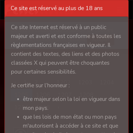
Ce site est réservé au plus de 18 ans
Ce site Internet est réservé à un public
Ce site nécessite l'autorisation de cookies
majeur et averti et est conforme à toutes les
pour fonctionner correctement
Accepter
règlementations françaises en vigueur. Il
contient des textes, des liens et des photos
Vidéos
classées X qui peuvent être choquantes
pour certaines sensibilités.
‹
1
2
...
1202
1203
1204
Je certifie sur l’honneur :
1205
1206
1207
1208
...
être majeur selon la loi en vigueur dans
1254
1255
›
mon pays.
que les lois de mon état ou mon pays
m'autorisent à accéder à ce site et que