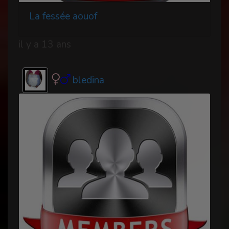
La fessée aouof
il y a 13 ans
bledina