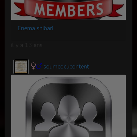
Enema shibari
il y a 13 ans
soumcocucontent