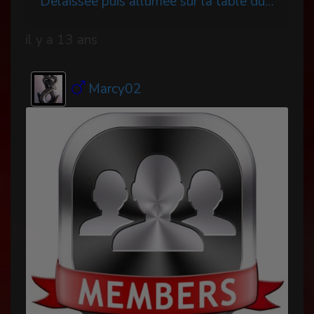
Délaissée puis allumée sur la table du salon
il y a 13 ans
Marcy02