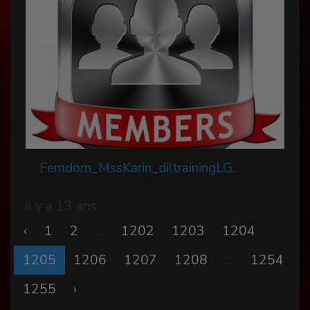
Femdom_MssKarin_diltrainingLG.
il y a 13 ans
‹
1
2
...
1202
1203
1204
1205
1206
1207
1208
...
1254
1255
›