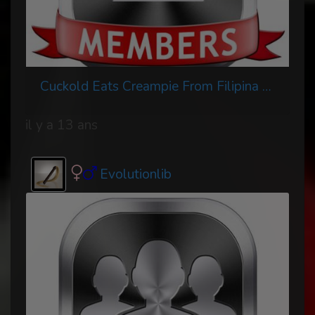
Cuckold Eats Creampie From Filipina Wife's Pussy
il y a 13 ans
Evolutionlib