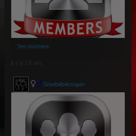
Yes mistress
il y a 13 ans
Grosbébécoquin