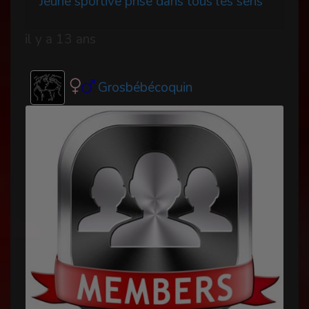
Jeune sportive prise dans tous les sens
il y a 13 ans
Grosbébécoquin