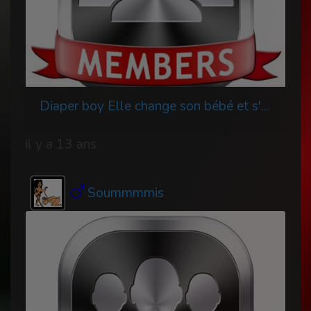
Diaper boy Elle change son bébé et s'amuse
il y a 13 ans
Soummmmis