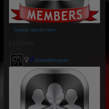
Soumis repose verre
il y a 13 ans
Grosbébécoquin