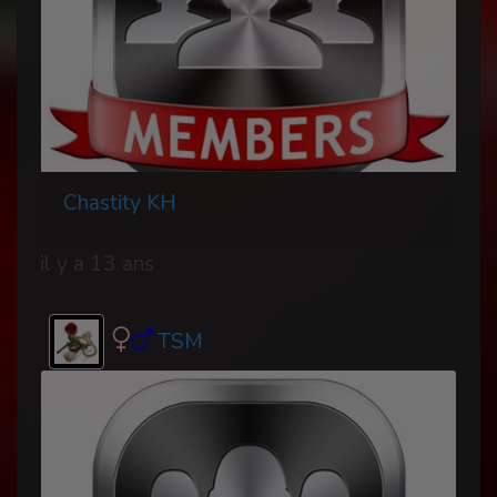
Chastity KH
il y a 13 ans
TSM