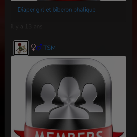
Diaper girl et biberon phalique
il y a 13 ans
TSM