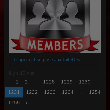
Diaper girl surprise aux toilettes
il y a 13 ans
‹
1
2
...
1228
1229
1230
1231
1232
1233
1234
...
1254
1255
›