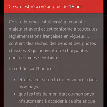
Ce site est réservé au plus de 18 ans
Ce site Internet est réservé à un public
Ce site nécessite l'autorisation de cookies
majeur et averti et est conforme à toutes les
pour fonctionner correctement
Accepter
règlementations françaises en vigueur. Il
contient des textes, des liens et des photos
Vidéos
classées X qui peuvent être choquantes
pour certaines sensibilités.
‹
1
2
...
1228
1229
1230
Je certifie sur l’honneur :
1231
1232
1233
1234
...
être majeur selon la loi en vigueur dans
1254
1255
›
mon pays.
que les lois de mon état ou mon pays
m'autorisent à accéder à ce site et que