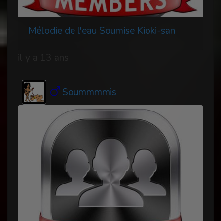
Mélodie de l'eau Soumise Kioki-san
il y a 13 ans
Soummmmis