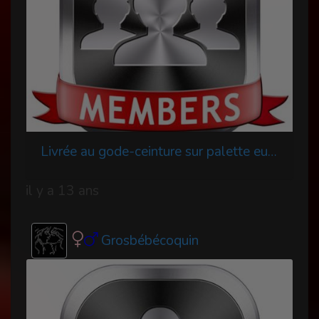
Livrée au gode-ceinture sur palette europe à trois Maîtresses
il y a 13 ans
Grosbébécoquin