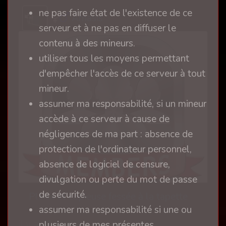
ne pas faire état de l'existence de ce
Amasis
serveur et à ne pas en diffuser le
contenu à des mineurs.
utiliser tous les moyens permettant
d'empêcher l'accès de ce serveur à tout
mineur.
assumer ma responsabilité, si un mineur
accède à ce serveur à cause de
négligences de ma part : absence de
protection de l'ordinateur personnel,
absence de logiciel de censure,
divulgation ou perte du mot de passe
de sécurité.
Plaisir et copieuse fessée à la tapette
assumer ma responsabilité si une ou
il y a 13 ans
plusieurs de mes présentes