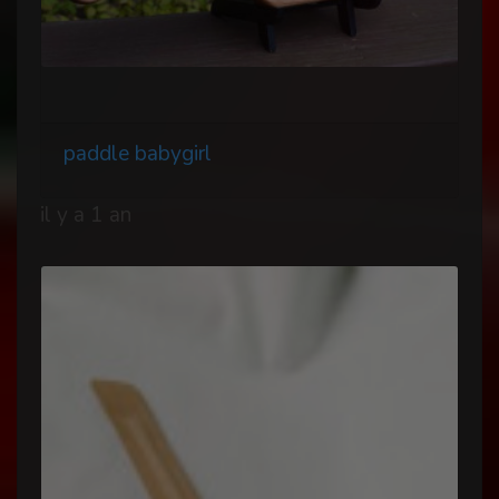
paddle babygirl
il y a 1 an