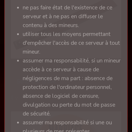
ne pas faire état de l'existence de ce
serveur et à ne pas en diffuser le
contenu à des mineurs.
utiliser tous les moyens permettant
d'empêcher l'accès de ce serveur à tout
mineur.
assumer ma responsabilité, si un mineur
accède à ce serveur à cause de
négligences de ma part : absence de
Strap cuir gravé
protection de l'ordinateur personnel,
absence de logiciel de censure,
il y a 1 an
divulgation ou perte du mot de passe
de sécurité.
assumer ma responsabilité si une ou
plusieurs de mes présentes