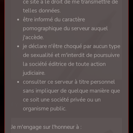
ce site a le droit de me transmettre de
telles données.
être informé du caractère
pornographique du serveur auquel
j'accède.
je déclare n'être choqué par aucun type
de sexualité et m'interdit de poursuivre
la société éditrice de toute action
judiciaire.
consulter ce serveur à titre personnel
Strap double en cuir
sans impliquer de quelque manière que
ce soit une société privée ou un
il y a 1 an
organisme public.
Je m'engage sur l'honneur à :