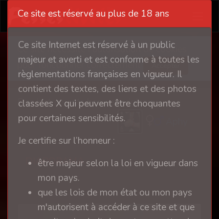
Ce site est réservé au plus de 18 ans
Ce site Internet est réservé à un public
Ce site nécessite l'autorisation de cookies
majeur et averti et est conforme à toutes les
pour fonctionner correctement
Accepter
règlementations françaises en vigueur. Il
contient des textes, des liens et des photos
Des instruments beau et originaux
classées X qui peuvent être choquantes
pour certaines sensibilités.
Aphy
Je certifie sur l’honneur :
DIAPORAMA
être majeur selon la loi en vigueur dans
mon pays.
que les lois de mon état ou mon pays
m'autorisent à accéder à ce site et que