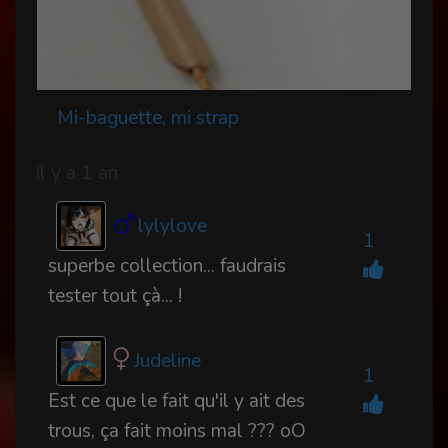
Mi-baguette, mi strap
il y a 1 an
lylylove
1
superbe collection... faudrais
tester tout çà... !
Judeline
1
Est ce que le fait qu'il y ait des
trous, ça fait moins mal ??? oO