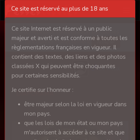
Ce site est réservé au plus de 18 ans
Ce site Internet est réservé à un public
Ce site nécessite l'autorisation de cookies
majeur et averti et est conforme à toutes les
pour fonctionner correctement
Accepter
règlementations françaises en vigueur. Il
contient des textes, des liens et des photos
Pauvre Sainte Agathe
classées X qui peuvent être choquantes
Le vieux
pour certaines sensibilités.
Je certifie sur l’honneur :
DIAPORAMA
être majeur selon la loi en vigueur dans
mon pays.
que les lois de mon état ou mon pays
m'autorisent à accéder à ce site et que