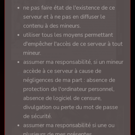
ne pas faire état de l'existence de ce
serveur et à ne pas en diffuser le
contenu à des mineurs.
utiliser tous les moyens permettant
d'empêcher l'accès de ce serveur à tout
mineur.
assumer ma responsabilité, si un mineur
accède à ce serveur à cause de
Pauvre Sainte Agathe 14
négligences de ma part : absence de
protection de l'ordinateur personnel,
il y a 4 mois
absence de logiciel de censure,
divulgation ou perte du mot de passe
de sécurité.
assumer ma responsabilité si une ou
plusieurs de mes présentes