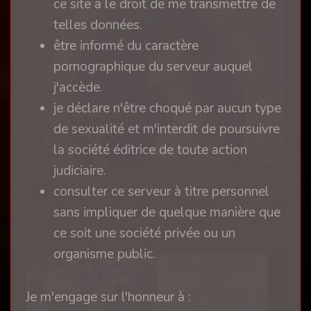
ce site a le droit de me transmettre de
telles données.
être informé du caractère
pornographique du serveur auquel
j'accède.
je déclare n'être choqué par aucun type
de sexualité et m'interdit de poursuivre
la société éditrice de toute action
judiciaire.
Pauvre Sainte Agathe 13
consulter ce serveur à titre personnel
sans impliquer de quelque manière que
il y a 4 mois
ce soit une société privée ou un
organisme public.
Je m'engage sur l'honneur à :