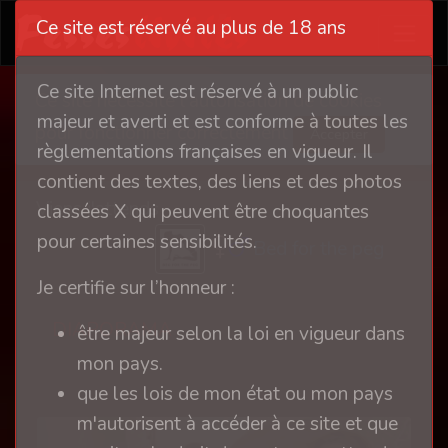
Ce site est réservé au plus de 18 ans
Ce site Internet est réservé à un public
Ce site nécessite l'autorisation de cookies
majeur et averti et est conforme à toutes les
pour fonctionner correctement
Accepter
règlementations françaises en vigueur. Il
contient des textes, des liens et des photos
Viens j'attends
classées X qui peuvent être choquantes
pour certaines sensibilités.
Bed for the peg
Je certifie sur l’honneur :
DIAPORAMA
être majeur selon la loi en vigueur dans
mon pays.
que les lois de mon état ou mon pays
m'autorisent à accéder à ce site et que