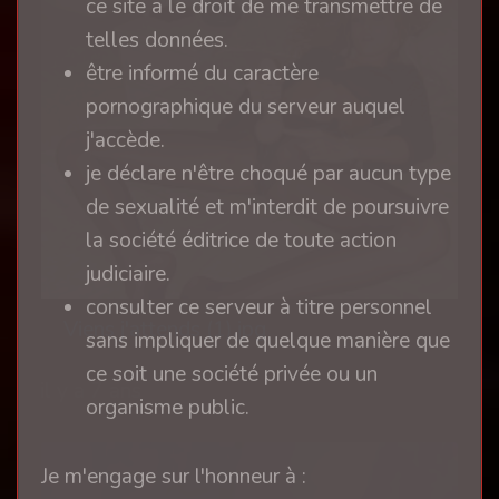
ce site a le droit de me transmettre de
telles données.
être informé du caractère
pornographique du serveur auquel
j'accède.
je déclare n'être choqué par aucun type
de sexualité et m'interdit de poursuivre
la société éditrice de toute action
judiciaire.
consulter ce serveur à titre personnel
Viens j'attends (1).jpg
sans impliquer de quelque manière que
ce soit une société privée ou un
il y a 7 ans
organisme public.
Je m'engage sur l'honneur à :