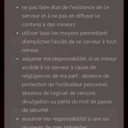
ne pas faire état de l'existence de ce
serveur et à ne pas en diffuser le
contenu à des mineurs.
utiliser tous les moyens permettant
d'empêcher l'accès de ce serveur à tout
mineur.
assumer ma responsabilité, si un mineur
accède à ce serveur à cause de
négligences de ma part : absence de
Viens j'attends (2).jpg
protection de l'ordinateur personnel,
absence de logiciel de censure,
il y a 7 ans
divulgation ou perte du mot de passe
de sécurité.
assumer ma responsabilité si une ou
plusieurs de mes présentes