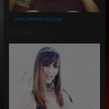
Viens j'attends (12).jpg
il y a 7 ans