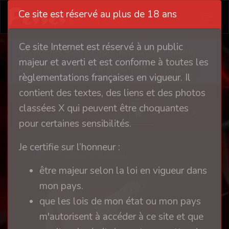
Ce site est réservé au plus de 18 ans
Ce site Internet est réservé à un public
Ce site nécessite l'autorisation de cookies
majeur et averti et est conforme à toutes les
pour fonctionner correctement
Accepter
règlementations françaises en vigueur. Il
contient des textes, des liens et des photos
Max
classées X qui peuvent être choquantes
Max3
pour certaines sensibilités.
Je certifie sur l’honneur :
2
Retour à l'album
être majeur selon la loi en vigueur dans
mon pays.
que les lois de mon état ou mon pays
m'autorisent à accéder à ce site et que