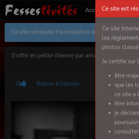
Ce site est ré
Accueil
Membres
Ce site Intern
Ce site nécessite l'autorisation de cookies pour 
les règlementa
photos classée
S'offrir en petite chienne par amour
Je certifie sur 
être maje
0
Retour à l'album
que les l
ce site a
être info
je déclar
poursuivre
consulter