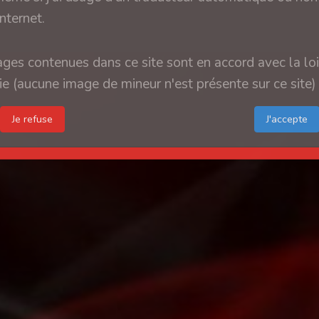
internet.
ges contenues dans ce site sont en accord avec la loi
e (aucune image de mineur n'est présente sur ce site)
Je refuse