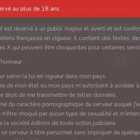
servé au plus de 18 ans
Vidéos
Récits
Galeries
Forum
Divertissement
et est réservé à un public majeur et averti et est conf
fonctionner correctement
Accepter
tions françaises en vigueur. Il contient des textes, des
s X qui peuvent être choquantes pour certaines sensib
l’honneur :
ur selon la loi en vigueur dans mon pays.
ois de mon état ou mon pays m'autorisent à accéder à 
 le droit de me transmettre de telles données.
rmé du caractère pornographique du serveur auquel j'a
e n'être choqué par aucun type de sexualité et m'interd
 la société éditrice de toute action judiciaire.
 ce serveur à titre personnel sans impliquer de quelq