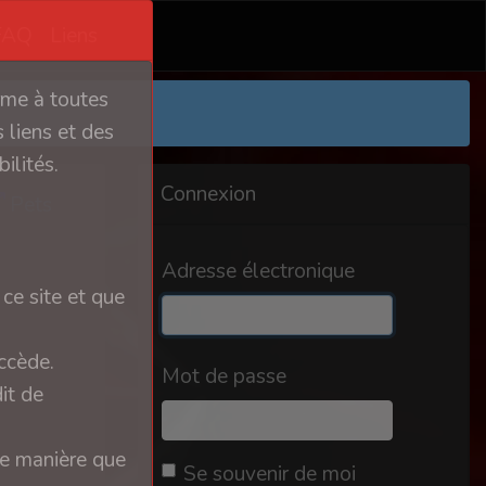
FAQ
Liens
orme à toutes
 liens et des
ilités.
Connexion
Pets
Adresse électronique
ce site et que
ccède.
Mot de passe
it de
ue manière que
Se souvenir de moi