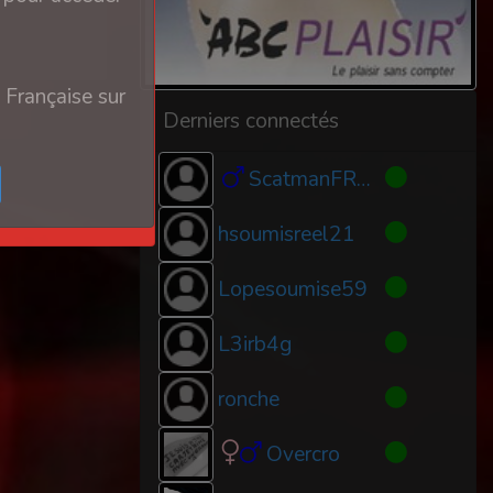
 Française sur
Derniers connectés
ScatmanFR66500
hsoumisreel21
Lopesoumise59
L3irb4g
ronche
Overcro