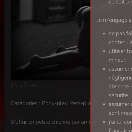
ce soit u
Je m'engage su
ne pas fa
contenu à
utiliser 
mineur.
assumer m
négligenc
il y a 5 ans
absence d
sécurité.
Catégories : Pony-play Pets-play Puppy-play
assumer m
sont inex
j’ai lu, 
S'offrir en petite chienne par amour
français 