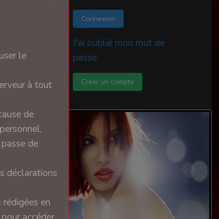
Connexion
J'ai oublié mon mot de
user le
passe
Créer un compte
erveur à tout
 cause de
 personnel,
e passe de
s déclarations
s rédigées en
n pour accéder