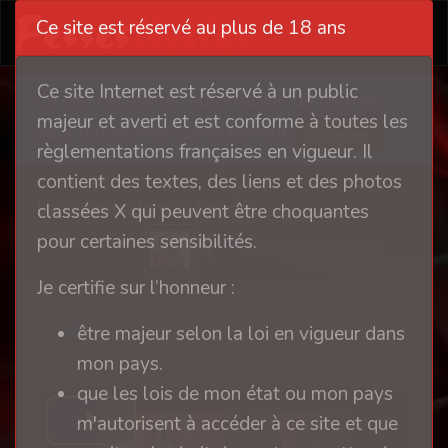
Ce site est réservé au plus de 18 ans
Ce site Internet est réservé à un public
Ce site nécessite l'autorisation de cookies
majeur et averti et est conforme à toutes les
pour fonctionner correctement
Accepter
règlementations françaises en vigueur. Il
contient des textes, des liens et des photos
La vilaine adore la fessée
classées X qui peuvent être choquantes
pour certaines sensibilités.
Fan-d-Aquarelle
Je certifie sur l’honneur :
0
Retour à l'album
être majeur selon la loi en vigueur dans
mon pays.
que les lois de mon état ou mon pays
m'autorisent à accéder à ce site et que
P