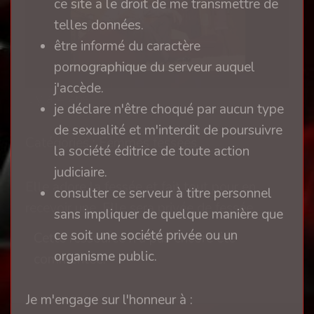
ce site a le droit de me transmettre de
telles données.
l
être informé du caractère
a
pornographique du serveur auquel
j'accède.
y
il y a 4 ans
je déclare n'être choqué par aucun type
V
de sexualité et m'interdit de poursuivre
Catégories : Femmes fessées
la société éditrice de toute action
i
judiciaire.
d
Elle adore la fessée et fait tout pour en
consulter ce serveur à titre personnel
recevoir une. Elle sera privée de fessée
sans impliquer de quelque manière que
e
ce soit une société privée ou un
Cette ressource n'a pas encore été
o
organisme public.
commentée.
Je m'engage sur l'honneur à :