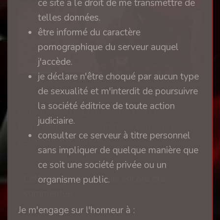
ce site a le droit de me transmettre de
telles données.
être informé du caractère
pornographique du serveur auquel
j'accède.
je déclare n'être choqué par aucun type
il y a 4 ans
de sexualité et m'interdit de poursuivre
la société éditrice de toute action
Catégories : REEL FESSESTIVITES
judiciaire.
Femmes fessées Pantyhose collants bas
consulter ce serveur à titre personnel
petite culotte corset
sans impliquer de quelque manière que
ce soit une société privée ou un
Cette ressource n'a pas encore été
organisme public.
commentée.
Je m'engage sur l'honneur à :