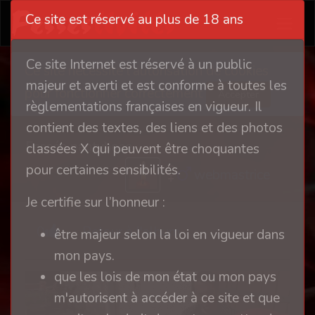
Ce site est réservé au plus de 18 ans
Ce site Internet est réservé à un public
Ce site nécessite l'autorisation de cookies
majeur et averti et est conforme à toutes les
pour fonctionner correctement
Accepter
règlementations françaises en vigueur. Il
contient des textes, des liens et des photos
Fessée pantyhose
classées X qui peuvent être choquantes
pour certaines sensibilités.
webmastrice
Je certifie sur l’honneur :
0
Retour à l'album
être majeur selon la loi en vigueur dans
mon pays.
que les lois de mon état ou mon pays
m'autorisent à accéder à ce site et que