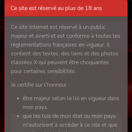
Ce site est réservé au plus de 18 ans
Ce site Internet est réservé à un public
Ce site nécessite l'autorisation de cookies
majeur et averti et est conforme à toutes les
pour fonctionner correctement
Accepter
règlementations françaises en vigueur. Il
contient des textes, des liens et des photos
Punir éduquer fesser
classées X qui peuvent être choquantes
pour certaines sensibilités.
headmasters
Je certifie sur l’honneur :
0
Retour à l'album
être majeur selon la loi en vigueur dans
mon pays.
que les lois de mon état ou mon pays
m'autorisent à accéder à ce site et que