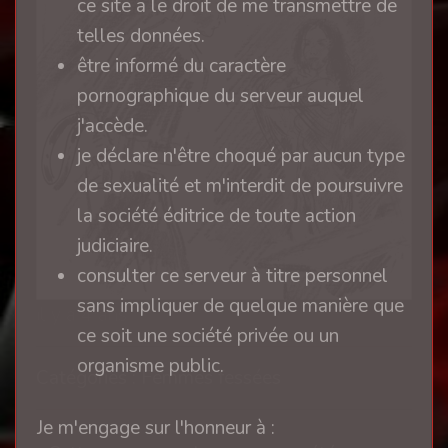
ce site a le droit de me transmettre de
telles données.
être informé du caractère
pornographique du serveur auquel
j'accède.
je déclare n'être choqué par aucun type
de sexualité et m'interdit de poursuivre
la société éditrice de toute action
judiciaire.
consulter ce serveur à titre personnel
sans impliquer de quelque manière que
il y a 4 ans
ce soit une société privée ou un
organisme public.
Catégories : Femmes fessées
Je m'engage sur l'honneur à :