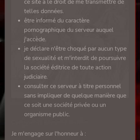
ce site a le droit de me transmettre de
telles données.
être informé du caractère
pornographique du serveur auquel
j'accède.
je déclare n'être choqué par aucun type
de sexualité et m'interdit de poursuivre
la société éditrice de toute action
judiciaire.
consulter ce serveur à titre personnel
sans impliquer de quelque manière que
il y a 4 ans
ce soit une société privée ou un
organisme public.
Catégories : Femmes fessées
Je m'engage sur l'honneur à :