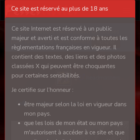
Ce site est réservé au plus de 18 ans
Ce site Internet est réservé à un public
Ce site nécessite l'autorisation de cookies
majeur et averti et est conforme à toutes les
pour fonctionner correctement
Accepter
règlementations françaises en vigueur. Il
contient des textes, des liens et des photos
Punir éduquer fesser
classées X qui peuvent être choquantes
pour certaines sensibilités.
headmasters
Je certifie sur l’honneur :
0
Retour à l'album
être majeur selon la loi en vigueur dans
mon pays.
que les lois de mon état ou mon pays
m'autorisent à accéder à ce site et que