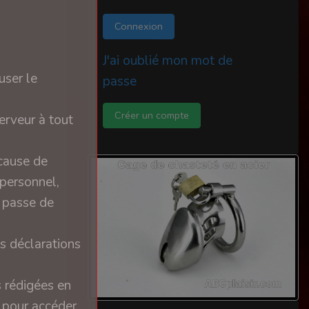
Connexion
J'ai oublié mon mot de
user le
passe
Créer un compte
erveur à tout
 cause de
 personnel,
e passe de
s déclarations
s rédigées en
n pour accéder