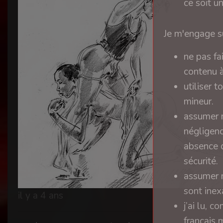
ce soit u
Je m'engage su
ne pas fa
contenu à
utiliser 
mineur.
assumer m
négligenc
absence d
sécurité.
assumer m
sont inex
il y a 4 ans
j’ai lu, 
français 