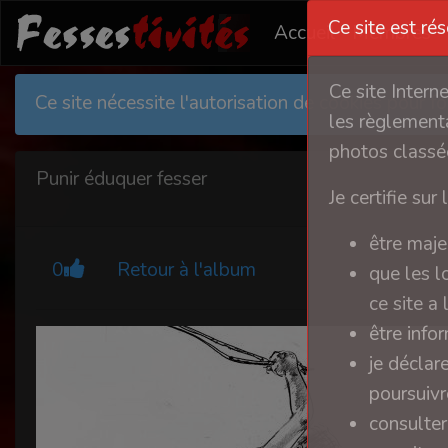
Ce site est ré
Accueil
Membres
Ce site Intern
Ce site nécessite l'autorisation de cookies pour 
les règlementa
photos classée
Punir éduquer fesser
Je certifie sur 
être maje
0
Retour à l'album
que les l
ce site a
être info
je déclar
poursuivre
consulter