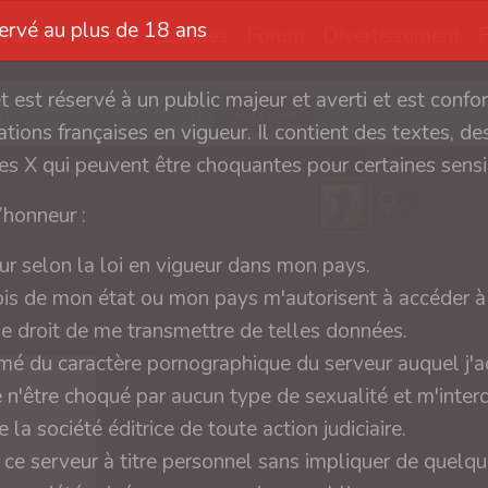
servé au plus de 18 ans
Vidéos
Récits
Galeries
Forum
Divertissement
et est réservé à un public majeur et averti et est conf
fonctionner correctement
Accepter
tions françaises en vigueur. Il contient des textes, des
s X qui peuvent être choquantes pour certaines sensib
headma
l’honneur :
ur selon la loi en vigueur dans mon pays.
ois de mon état ou mon pays m'autorisent à accéder à 
 le droit de me transmettre de telles données.
rmé du caractère pornographique du serveur auquel j'a
e n'être choqué par aucun type de sexualité et m'interd
 la société éditrice de toute action judiciaire.
 ce serveur à titre personnel sans impliquer de quelq