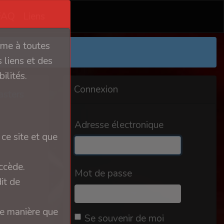
FAQ
Liens
orme à toutes
 liens et des
ilités.
Connexion
sters
Adresse électronique
ce site et que
ccède.
Mot de passe
it de
ue manière que
Se souvenir de moi