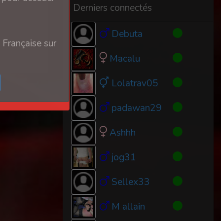
Derniers connectés
Debuta
 Française sur
Macalu
Lolatrav05
padawan29
Ashhh
jog31
Sellex33
M allain