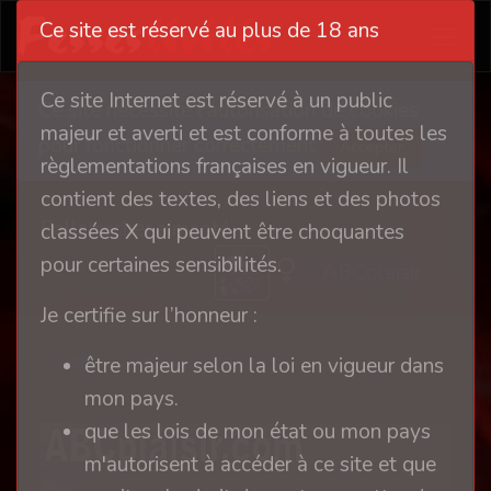
Ce site est réservé au plus de 18 ans
Ce site Internet est réservé à un public
Ce site nécessite l'autorisation de cookies
majeur et averti et est conforme à toutes les
pour fonctionner correctement
Accepter
règlementations françaises en vigueur. Il
contient des textes, des liens et des photos
Ballstrecher aimanté
classées X qui peuvent être choquantes
pour certaines sensibilités.
ABCplaisir
Je certifie sur l’honneur :
0
Retour à l'album
être majeur selon la loi en vigueur dans
mon pays.
que les lois de mon état ou mon pays
m'autorisent à accéder à ce site et que