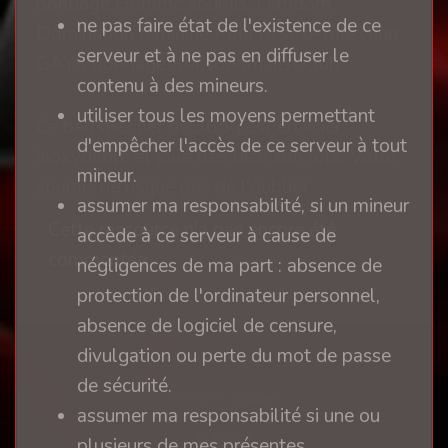
bondage Homme soumis, Femdom
ne pas faire état de l'existence de ce
Domination féminine Pour le sexe masculin
serveur et à ne pas en diffuser le
GAYS bondage SM sodom, fist club
contenu à des mineurs.
utiliser tous les moyens permettant
Ce ballstrecher de 365g est en acier
d'empêcher l'accès de ce serveur à tout
inoxydable et joue très bien son rôle. Votre
mineur.
soumis ne risque pas de l'oublier.
assumer ma responsabilité, si un mineur
Cette ressource n'a pas encore été
accède à ce serveur à cause de
commentée.
négligences de ma part : absence de
protection de l'ordinateur personnel,
absence de logiciel de censure,
divulgation ou perte du mot de passe
Nous contacter
de sécurité.
Mentions légales
assumer ma responsabilité si une ou
Publicité
plusieurs de mes présentes