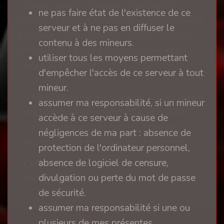
Homme soumis, Femdom Domination
ne pas faire état de l'existence de ce
féminine Femmes soumises sexuelles GAYS
serveur et à ne pas en diffuser le
bondage SM sodom, fist club Lesbiennes
contenu à des mineurs.
bondage SM entre filles calins fist kiss TV
utiliser tous les moyens permettant
trans travesti sissy
d'empêcher l'accès de ce serveur à tout
mineur.
Matériau en silicone liquide de haute qualité,
assumer ma responsabilité, si un mineur
sans odeur, santé confortable, utilisation
accède à ce serveur à cause de
sûre. Imperméable et facile à nettoyer;
négligences de ma part : absence de
Convient à tous les hommes et femmes.
protection de l'ordinateur personnel,
absence de logiciel de censure,
Cette ressource n'a pas encore été
divulgation ou perte du mot de passe
commentée.
de sécurité.
assumer ma responsabilité si une ou
plusieurs de mes présentes