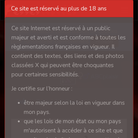
Ce site est réservé au plus de 18 ans
Ce site Internet est réservé à un public
Ce site nécessite l'autorisation de cookies
majeur et averti et est conforme à toutes les
pour fonctionner correctement
Accepter
règlementations françaises en vigueur. Il
contient des textes, des liens et des photos
Plug défonceur gonflable
classées X qui peuvent être choquantes
pour certaines sensibilités.
ABCplaisir
Je certifie sur l’honneur :
2
Retour à l'album
être majeur selon la loi en vigueur dans
mon pays.
que les lois de mon état ou mon pays
m'autorisent à accéder à ce site et que