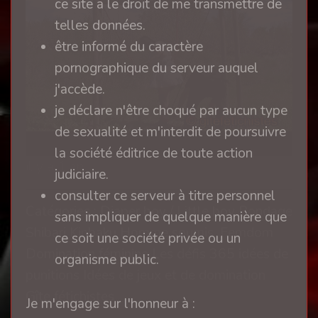
ce site a le droit de me transmettre de
telles données.
être informé du caractère
pornographique du serveur auquel
j'accède.
je déclare n'être choqué par aucun type
de sexualité et m'interdit de poursuivre
la société éditrice de toute action
il y a 1 an
judiciaire.
consulter ce serveur à titre personnel
Catégories : Diaper boy / Little boy Bondage
sans impliquer de quelque manière que
Shibari Kinbaku Homme soumis, Femdom
ce soit une société privée ou un
Domination féminine Les défis 365 idées de
organisme public.
punitions Idées de jeux et de domination
Gîte fétichistes
Je m'engage sur l'honneur à :