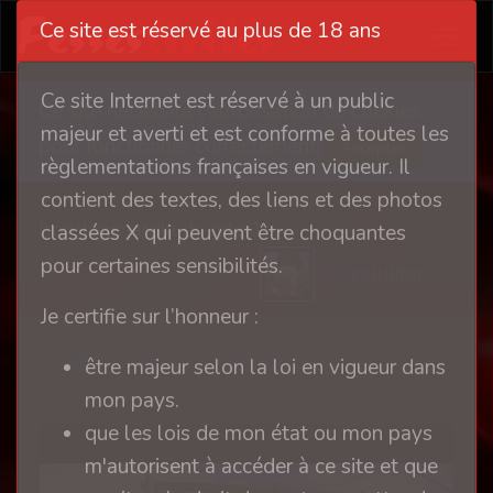
Ce site est réservé au plus de 18 ans
Ce site Internet est réservé à un public
Ce site nécessite l'autorisation de cookies
majeur et averti et est conforme à toutes les
pour fonctionner correctement
Accepter
règlementations françaises en vigueur. Il
contient des textes, des liens et des photos
bondage jardin du gite 1
classées X qui peuvent être choquantes
pour certaines sensibilités.
calulion
Je certifie sur l’honneur :
0
Retour à l'album
être majeur selon la loi en vigueur dans
mon pays.
que les lois de mon état ou mon pays
m'autorisent à accéder à ce site et que