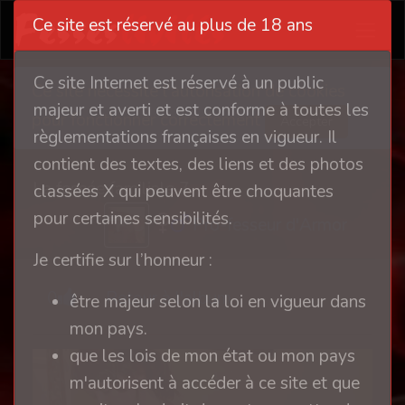
Ce site est réservé au plus de 18 ans
Ce site Internet est réservé à un public
Ce site nécessite l'autorisation de cookies
majeur et averti et est conforme à toutes les
pour fonctionner correctement
Accepter
règlementations françaises en vigueur. Il
contient des textes, des liens et des photos
La fessée familiale 7
classées X qui peuvent être choquantes
pour certaines sensibilités.
Pro-fesseur d'Armor
Je certifie sur l’honneur :
0
Retour à l'album
être majeur selon la loi en vigueur dans
mon pays.
que les lois de mon état ou mon pays
m'autorisent à accéder à ce site et que