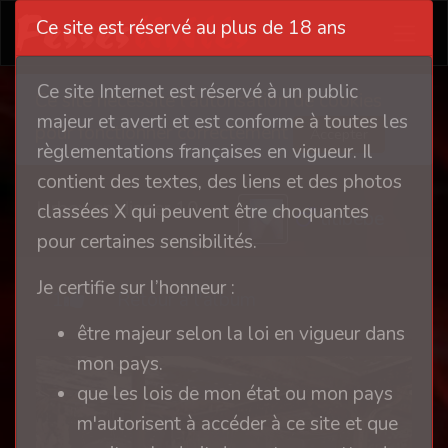
Ce site est réservé au plus de 18 ans
Ce site Internet est réservé à un public
Ce site nécessite l'autorisation de cookies
majeur et averti et est conforme à toutes les
pour fonctionner correctement
Accepter
règlementations françaises en vigueur. Il
contient des textes, des liens et des photos
Urbex en diaper 10
classées X qui peuvent être choquantes
titibebe
pour certaines sensibilités.
Je certifie sur l’honneur :
1
Retour à l'album
être majeur selon la loi en vigueur dans
mon pays.
que les lois de mon état ou mon pays
m'autorisent à accéder à ce site et que