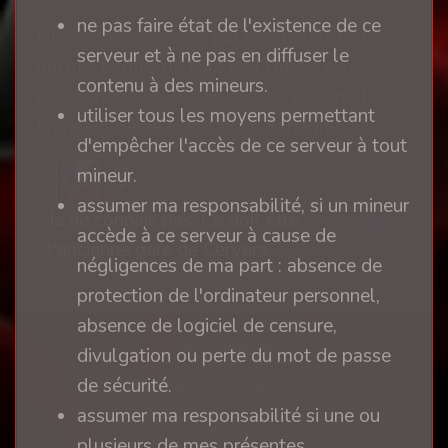
ne pas faire état de l'existence de ce
Une sortie proposée par le gîte fétichistes
serveur et à ne pas en diffuser le
qui m'a permis de faire de l'Urbex, ou
contenu à des mineurs.
exploration urbaine en couche pour parler
utiliser tous les moyens permettant
Français même si c'était en Espagne
d'empêcher l'accès de ce serveur à tout
mineur.
Judeline
0
assumer ma responsabilité, si un mineur
Je ne connais pas. Ce doit être
accède à ce serveur à cause de
l'ancienne gare de Cervera.
négligences de ma part : absence de
protection de l'ordinateur personnel,
absence de logiciel de censure,
Nous contacter
divulgation ou perte du mot de passe
de sécurité.
Mentions légales
assumer ma responsabilité si une ou
Publicité
plusieurs de mes présentes