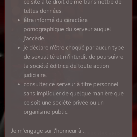
ce site a le droit de me transmettre de
telles données.
être informé du caractère
pornographique du serveur auquel
j'accède.
je déclare n'être choqué par aucun type
de sexualité et m'interdit de poursuivre
la société éditrice de toute action
judiciaire.
consulter ce serveur à titre personnel
sans impliquer de quelque manière que
ce soit une société privée ou un
organisme public.
il y a 3 mois
Je m'engage sur l'honneur à :
Catégories : Sensualité et plaisirs des yeux