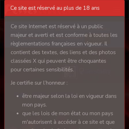
Ce site est réservé au plus de 18 ans
Ce site Internet est réservé à un public
Ce site nécessite l'autorisation de cookies
majeur et averti et est conforme à toutes les
pour fonctionner correctement
Accepter
règlementations françaises en vigueur. Il
contient des textes, des liens et des photos
juste de la sensualité et de la beauté 6
classées X qui peuvent être choquantes
pour certaines sensibilités.
Sensuality
Je certifie sur l’honneur :
0
Retour à l'album
être majeur selon la loi en vigueur dans
mon pays.
que les lois de mon état ou mon pays
m'autorisent à accéder à ce site et que