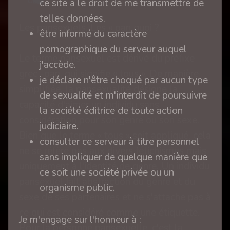
0
ce site a le droit de me transmettre de
telles données.
Les pansexuels. Les « pan quoi ?
être informé du caractère
pornographique du serveur auquel
Le terme pansexuel est dérivé du préfixe
j'accède.
grec -pan, qui signifie « tous ». De manière
je déclare n'être choqué par aucun type
simplifiée, la pansexualité désigne la
de sexualité et m'interdit de poursuivre
capacité d'aimer un individu sans
la société éditrice de toute action
considération pour son genre ou son sexe.
judiciaire.
Bien que le terme « tous » soit appliqué, cela
consulter ce serveur à titre personnel
ne se réfère pas aux divers fétichismes mais
sans impliquer de quelque manière que
uniquement à l'identité de genre. Un individu
ce soit une société privée ou un
pansexuel fait abstraction du genre et du
organisme public.
sexe de ses partenaires et ne s'attache pas à
ce qui est considéré comme une étiquette.
Je m'engage sur l'honneur à :
Pour la personne pansexuelle, c'est la