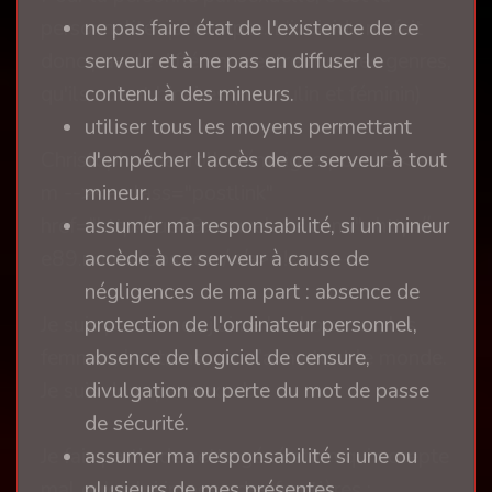
ne pas faire état de l'existence de ce
personnalité qui compte. L'individu ne fait
serveur et à ne pas en diffuser le
donc pas de différence entre tous les genres,
contenu à des mineurs.
qu'ils soient binaires (masculin et féminin)
utiliser tous les moyens permettant
d'empêcher l'accès de ce serveur à tout
Christophe Madrolle témoigne pour le <!--
mineur.
m --><a class="postlink"
assumer ma responsabilité, si un mineur
href="http://rue89.nouvelobs.com/">http://ru
accède à ce serveur à cause de
e89.nouvelobs.com/</a><!-- m -->
négligences de ma part : absence de
protection de l'ordinateur personnel,
Je suis pansexuel, j’aime les hommes, les
absence de logiciel de censure,
femmes, les trans, etc. J’aime tout le monde.
divulgation ou perte du mot de passe
Je suis donc pansexuel.
de sécurité.
assumer ma responsabilité si une ou
Je fais partie de cette génération qui accepte
plusieurs de mes présentes
mal qu’on lui impose des frontières ;