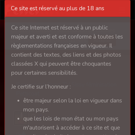
Ce site est réservé au plus de 18 ans
Ce site Internet est réservé à un public
Ce site nécessite l'autorisation de cookies
majeur et averti et est conforme à toutes les
pour fonctionner correctement
Accepter
règlementations françaises en vigueur. Il
contient des textes, des liens et des photos
Les pansexuels. Les « pan quoi ?
classées X qui peuvent être choquantes
pour certaines sensibilités.
Remonter à Trans TV Sissy féminisation
Je certifie sur l’honneur :
Petticoat
être majeur selon la loi en vigueur dans
mon pays.
webmastrice
que les lois de mon état ou mon pays
m'autorisent à accéder à ce site et que