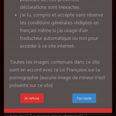
déclarations sont inexactes.
géographiques, sociales ou plus intimes.
j’ai lu, compris et accepte sans réserve
les conditions générales rédigées en
Au collège, je suis tombé amoureux de
français même si j’ai usage d’un
Sylviane, de Claire, d’Aymeric, de Marie, de
traducteur automatique ou non pour
Nicolas, d’Emilie et même de mon
accéder à ce site internet.
professeur d’histoire-géo. Et je ne suis sorti
avec personne. Probablement trop moche,
ou trop seul.
Toutes les images contenues dans ce site
Making of
sont en accord avec la loi Française sur la
pornographie (aucune image de mineur n'est
A la fin du mois de janvier, Christophe
présente sur ce site)
Madrolle nous a écrit un e-mail. Il voulait
Je refuse
nous présenter « son nouveau clip, “Le Point
G”. Un clip pour... les pansexuels. » Les «