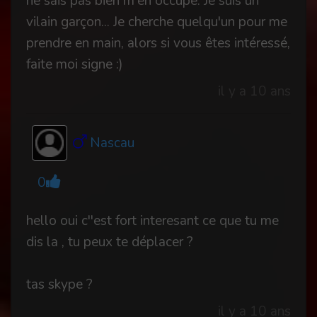
ne sais pas bien m'en occupé. Je suis un
vilain garçon... Je cherche quelqu'un pour me
prendre en main, alors si vous êtes intéressé,
faite moi signe :)
il y a 10 ans
Nascau
0
hello oui c''est fort interesant ce que tu me
dis la , tu peux te déplacer ?
tas skype ?
il y a 10 ans