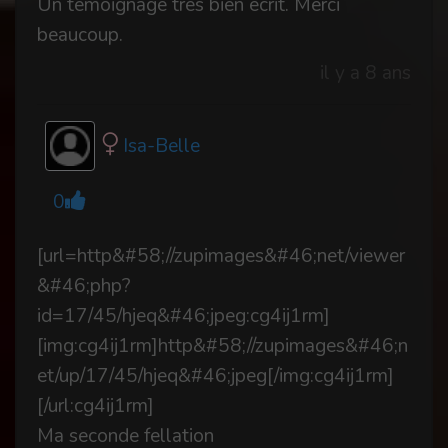
Un témoignage très bien écrit. Merci
beaucoup.
il y a 8 ans
Isa-Belle
0
[url=http&#58;//zupimages&#46;net/viewer
&#46;php?
id=17/45/hjeq&#46;jpeg:cg4ij1rm]
[img:cg4ij1rm]http&#58;//zupimages&#46;n
et/up/17/45/hjeq&#46;jpeg[/img:cg4ij1rm]
[/url:cg4ij1rm]
Ma seconde fellation