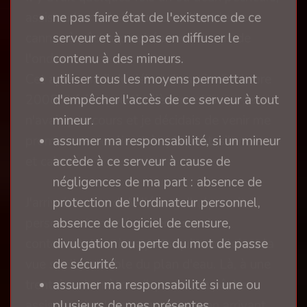
ne pas faire état de l'existence de ce
assis au bord de l'eau, surveillant leurs
serveur et à ne pas en diffuser le
cannes à pêche, perchées au-dessus de
contenu à des mineurs.
l'onde.
utiliser tous les moyens permettant
Cet après-midi du début du mois d'octobre
d'empêcher l'accès de ce serveur à tout
2008, il faisait particulièrement beau. Je
mineur.
n'avais pas cours et je décidais de venir me
assumer ma responsabilité, si un mineur
promener en ce lieu très plaisant, silencieux
accède à ce serveur à cause de
et calme.
négligences de ma part : absence de
protection de l'ordinateur personnel,
J'arrivais au bord de l'étang. Il n'y avait
absence de logiciel de censure,
personne. Je marchais lentement,
divulgation ou perte du mot de passe
contournant les bosquets qui occultaient la
de sécurité.
vue sur l'ensemble du plan d'eau. Là, à une
assumer ma responsabilité si une ou
trentaine de mètres, il y avait un pêcheur,
plusieurs de mes présentes
assis, que je n'avais pas aperçu en arrivant,