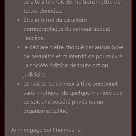
ce site a le droit de me transmettre de
[url=http&#58;//zupimages&#46;net/viewer
telles données.
&#46;php?
être informé du caractère
id=17/45/hjeq&#46;jpeg:1j624zev]
pornographique du serveur auquel
[img:1j624zev]http&#58;//zupimages&#46;
j'accède.
net/up/17/45/hjeq&#46;jpeg[/img:1j624zev]
je déclare n'être choqué par aucun type
[/url:1j624zev]
de sexualité et m'interdit de poursuivre
Ma première fellation
la société éditrice de toute action
judiciaire.
Je venais d'avoir dix huit ans, je me
consulter ce serveur à titre personnel
promenais sur un sentier qui longeait un
sans impliquer de quelque manière que
petit cours d'eau.
ce soit une société privée ou un
Je connaissais bien cet endroit car j'y passais
organisme public.
régulièrement à cheval. Un peu plus loin,
l'étroit ruisseau venait irriguer un étang.
Je m'engage sur l'honneur à :
Il y avait quelques fois un ou deux pêcheurs,