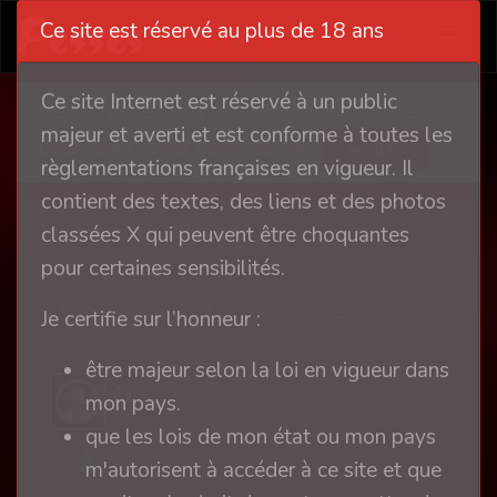
Ce site est réservé au plus de 18 ans
Ce site Internet est réservé à un public
Ce site nécessite l'autorisation de cookies
majeur et averti et est conforme à toutes les
pour fonctionner correctement
Accepter
règlementations françaises en vigueur. Il
contient des textes, des liens et des photos
Ma première fellation
classées X qui peuvent être choquantes
pour certaines sensibilités.
Remonter à Atelier d'écriture érotique
Je certifie sur l’honneur :
être majeur selon la loi en vigueur dans
Isa-Belle
mon pays.
que les lois de mon état ou mon pays
0
m'autorisent à accéder à ce site et que