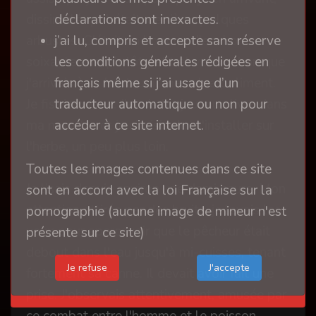
déclarations sont inexactes.
dissimulé qu'il était, derrière quelques
j’ai lu, compris et accepte sans réserve
arbustes. C'était un homme d'environ
les conditions générales rédigées en
soixante ans, plutôt petit et ventru. Lorsque
français même si j’ai usage d’un
j'arrivais à sa hauteur il me salua poliment.
traducteur automatique ou non pour
Je fis de même. J'avais toujours un livre dans
accéder à ce site internet.
ma musette et je choisis de m'installer sur
l'herbe, un peu plus loin.
Toutes les images contenues dans ce site
Je lisais depuis environ une demi heure. Mon
sont en accord avec la loi Française sur la
attention attirée par des bruits, je levais les
pornographie (aucune image de mineur n'est
yeux pour apercevoir que le pêcheur était
présente sur ce site)
debout dans l'eau jusqu'à mi-cuisses, tenant
Je refuse
fortement sa canne. Il devait avoir fait une
prise. J'observais attentivement, amusée par