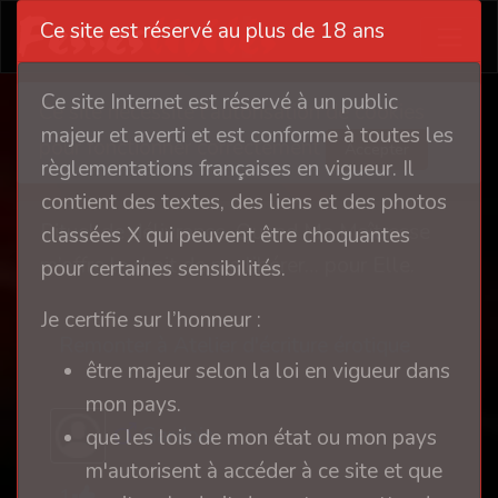
Ce site est réservé au plus de 18 ans
Ce site Internet est réservé à un public
Ce site nécessite l'autorisation de cookies
majeur et averti et est conforme à toutes les
pour fonctionner correctement
Accepter
règlementations françaises en vigueur. Il
contient des textes, des liens et des photos
Rituel de délivrance. Quand Ma Maîtresse
classées X qui peuvent être choquantes
m’offre le droit de me libérer… pour Elle.
pour certaines sensibilités.
Je certifie sur l’honneur :
Remonter à Atelier d'écriture érotique
être majeur selon la loi en vigueur dans
mon pays.
Gardois
que les lois de mon état ou mon pays
m'autorisent à accéder à ce site et que