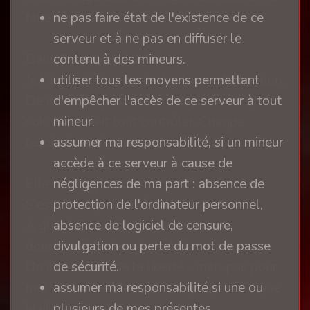
ne pas faire état de l'existence de ce
faire trembler.
serveur et à ne pas en diffuser le
contenu à des mineurs.
Dans Ses mains, la clef.
utiliser tous les moyens permettant
Je l’ai vue, j’ai eu envie de pleurer. D’émotion.
d'empêcher l'accès de ce serveur à tout
De désir. De peur, aussi. Car je savais que ce
mineur.
soir, Elle allait tout contrôler. Chaque
assumer ma responsabilité, si un mineur
respiration, chaque goutte.
accède à ce serveur à cause de
négligences de ma part : absence de
Elle s’est approchée.
protection de l'ordinateur personnel,
S’est accroupie derrière moi.
absence de logiciel de censure,
A glissé Ses doigts sur mon cou,
divulgation ou perte du mot de passe
doucement, puis autour de la cage.
de sécurité.
Un clic. Le son de la liberté... mais pas pour
assumer ma responsabilité si une ou
moi. Pour Elle. Car ce n’est que par Elle que
plusieurs de mes présentes
je vis ce moment.