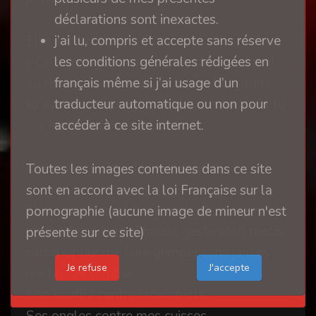
déclarations sont inexactes.
j’ai lu, compris et accepte sans réserve
Elle a murmuré :
les conditions générales rédigées en
« Ce soir, tu jouis… mais tu le fais pour moi.
français même si j’ai usage d’un
Tu retiens, tu écoutes, tu obéis. Et ensuite…
traducteur automatique ou non pour
tu avales chaque goutte. Sans un mot. Et tu
accéder à ce site internet.
me remercies. »
J’ai hoché la tête, soumis, brûlant.
Toutes les images contenues dans ce site
sont en accord avec la loi Française sur la
Elle a commencé à me caresser, lentement,
pornographie (aucune image de mineur n'est
méthodiquement. Chaque geste était précis,
présente sur ce site)
calculé pour me faire grimper sans jamais
Je refuse
me laisser tomber.
Son souffle contre mon oreille.