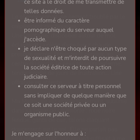
1
ce site a le droit de me transmettre de
telles données.
Le silence régnait, seulement troublé par le
être informé du caractère
crépitement des bougies.
pornographique du serveur auquel
Une vingtaine, disposées autour de moi,
j'accède.
éclairaient la pièce d’une lueur chaude,
je déclare n'être choqué par aucun type
presque sacrée. J’étais nu, à genoux, au
de sexualité et m'interdit de poursuivre
centre du cercle, le sexe toujours enfermé,
la société éditrice de toute action
tendu, gonflé de jours de frustration… Une
judiciaire.
offrande en attente.
consulter ce serveur à titre personnel
sans impliquer de quelque manière que
Ma Maîtresse est entrée lentement, sublime
ce soit une société privée ou un
dans sa tenue de cérémonie : robe noire
organisme public.
fendue, gants de cuir, talons claquant
doucement sur le sol. Elle ne parlait pas.
Je m'engage sur l'honneur à :
Elle me regardait. Son regard suffisait à me