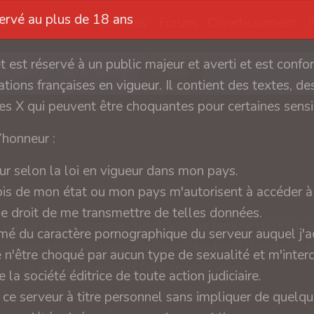
servé au plus de 18 ans
Vidéos
Récits
Galeries
Forum
Divertissement
et est réservé à un public majeur et averti et est conf
fonctionner correctement
Accepter
tions françaises en vigueur. Il contient des textes, des
s X qui peuvent être choquantes pour certaines sensib
l’honneur :
ur selon la loi en vigueur dans mon pays.
ois de mon état ou mon pays m'autorisent à accéder à 
 le droit de me transmettre de telles données.
e suis un jeune homme cherchant une femme désirant ê
rmé du caractère pornographique du serveur auquel j'a
asionnellement ou pour un suivi régulier. N’hésitez p
e n'être choqué par aucun type de sexualité et m'interd
pour que nous puissions faire connaissance
 la société éditrice de toute action judiciaire.
il 
 ce serveur à titre personnel sans impliquer de quelq