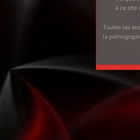
à ce site 
Toutes les ima
la pornographi