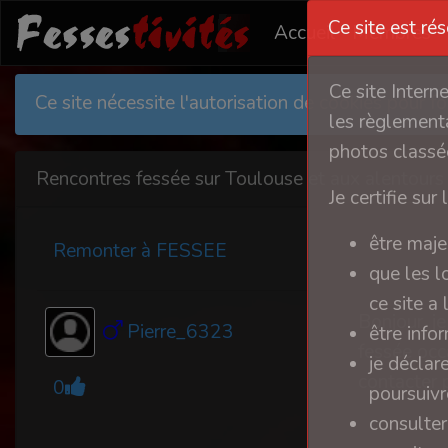
Ce site est ré
Accueil
Membres
Ce site Intern
Ce site nécessite l'autorisation de cookies pour 
les règlementa
photos classée
Rencontres fessée sur Toulouse et aux alentours
Je certifie sur 
être maje
Remonter à FESSEE
que les l
ce site a
Bonjour, j
Pierre_6323
être info
fessée occ
je déclar
contacter 
0
poursuivre
consulter