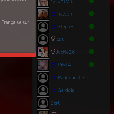
SYLVIE
halyon
 Française sur
StephR
cds
Jackie26
Riki14
Paulmanche
Gardois
Bert