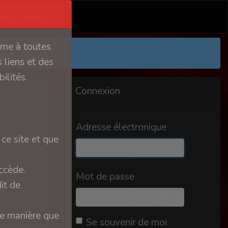
FAQ
Liens
orme à toutes
 liens et des
ilités.
Connexion
Adresse électronique
ce site et que
tre
ccède.
Mot de passe
as à me
it de
y a 7 mois
ue manière que
Se souvenir de moi