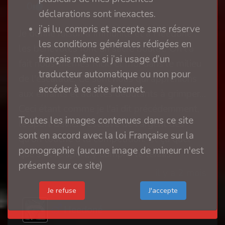
0
déclarations sont inexactes.
j’ai lu, compris et accepte sans réserve
Je donne raison à Immunité et à Heedoné :
les conditions générales rédigées en
les bénévoles font un sacré boulot. On l'a
français même si j’ai usage d’un
fait nous-mêmes Ricki et moi dans le milieu
traducteur automatique ou non pour
de l'escalade. Ce sont nous qui apprenions
accéder à ce site internet.
aux enfants et adultes débutants à grimper...
Ceci étant comme je l'ai dit précédemment,
Toutes les images contenues dans ce site
le sport devient esclave de l'argent dès
sont en accord avec la loi Française sur la
qu'on touche à la compétition. Et ça quel
pornographie (aucune image de mineur n'est
que soit le sport, y compris le tennis.
présente sur ce site)
il y a 2 mois
Je refuse
Heedoné