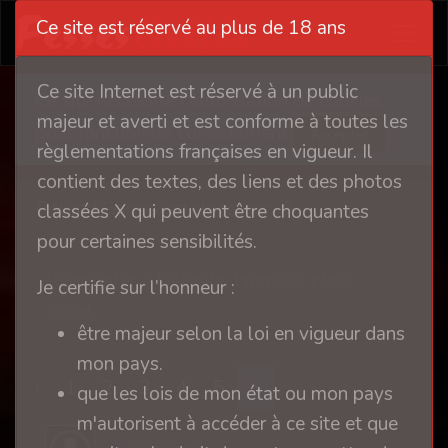
Ce site est réservé au plus de 18 ans
Ce site Internet est réservé à un public
Ce site nécessite l'autorisation de cookies
majeur et averti et est conforme à toutes les
pour fonctionner correctement
Accepter
règlementations françaises en vigueur. Il
contient des textes, des liens et des photos
Roland Garros est de retour. 🎾
classées X qui peuvent être choquantes
pour certaines sensibilités.
Remonter à Détente, Humour, Hors
Je certifie sur l’honneur :
sujet
être majeur selon la loi en vigueur dans
mon pays.
‹
1
2
3
4
5
6
›
que les lois de mon état ou mon pays
m'autorisent à accéder à ce site et que