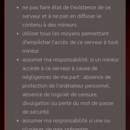
loin d l aspect financier que tu peux critiquer
ne pas faire état de l'existence de ce
je le conçois même tu crois l affaire de
serveur et à ne pas en diffuser le
Auchel qui est fait récurant de la société que
contenu à des mineurs.
vaut le tennis et la gymnastique ou d autres
utiliser tous les moyens permettant
sports avec leurs problèmes d harcèlement
d'empêcher l'accès de ce serveur à tout
sexuelle pas plus que les déphasés du foot
mineur.
as tu étais voir ces bénévoles qui essayent
assumer ma responsabilité, si un mineur
du rugby du foot du hand du basket de ces
accède à ce serveur à cause de
gens qui font de leur passion l idée de la
négligences de ma part : absence de
transmettre tout simplement
protection de l'ordinateur personnel,
absence de logiciel de censure,
il y a 2 mois
divulgation ou perte du mot de passe
de sécurité.
Dame Endura
assumer ma responsabilité si une ou
plusieurs de mes présentes