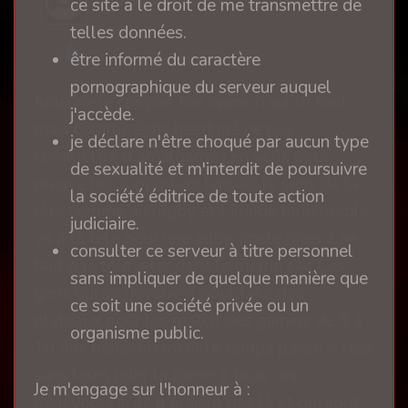
Immunité
ce site a le droit de me transmettre de
telles données.
0
être informé du caractère
pornographique du serveur auquel
Judeline je conçois ton opinion sur le foot
j'accède.
mais comme écris heedoné ne pas
je déclare n'être choqué par aucun type
commettre d amalgame j en veux pour
de sexualité et m'interdit de poursuivre
preuve les supporters lensois le sens de la
la société éditrice de toute action
fête comme au rugby et l image lamentable
judiciaire.
vu à la telé pour une autre finale mais il ne
consulter ce serveur à titre personnel
faut pas tout jeter dans le même sac Ces
sans impliquer de quelque manière que
gens qui se dévouent pour faire des
ce soit une société privée ou un
plateaux pour les match des gamins de 8 à
organisme public.
10 ans bénévolement le temps passé à cela
sans leurs jeter la pierre à tous ces
Je m'engage sur l'honneur à :
bénévoles si ils n étaient pas là et qui sont