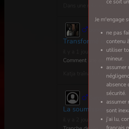
ce soit u
Je m'engage su
bondage34000
ne pas fa
Transformé en urinoi
contenu à
utiliser 
il y a 1 jour
mineur.
assumer m
négligenc
absence d
sécurité.
Gardois
assumer m
La soumission ne m'a
sont inex
j’ai lu, 
il y a 2 jours
français 
Tranche de vie....