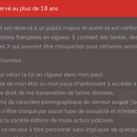
servé au plus de 18 ans
Vidéos
Récits
Galeries
Forum
Divertissement
et est réservé à un public majeur et averti et est conf
fonctionner correctement
Accepter
tions françaises en vigueur. Il contient des textes, des
s X qui peuvent être choquantes pour certaines sensib
l’honneur :
ur selon la loi en vigueur dans mon pays.
7
8
...
517
518
›
ois de mon état ou mon pays m'autorisent à accéder à 
 le droit de me transmettre de telles données.
rmé du caractère pornographique du serveur auquel j'a
it pas, Elle éduque.
e n'être choqué par aucun type de sexualité et m'interd
 la société éditrice de toute action judiciaire.
 ce serveur à titre personnel sans impliquer de quelq