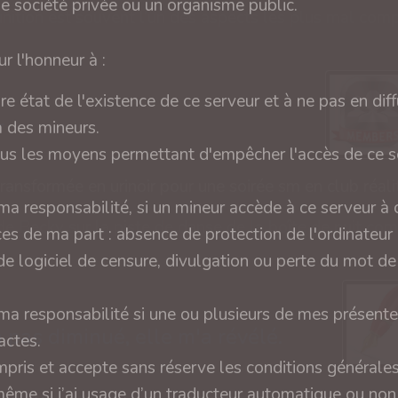
ne société privée ou un organisme public.
r l'honneur à :
ire état de l'existence de ce serveur et à ne pas en diff
r
 des mineurs.
tous les moyens permettant d'empêcher l'accès de ce s
a responsabilité, si un mineur accède à ce serveur à
es de ma part : absence de protection de l'ordinateur
e logiciel de censure, divulgation ou perte du mot d
a responsabilité si une ou plusieurs de mes présente
 pas diminué, elle m'a révélé.
actes.
compris et accepte sans réserve les conditions générale
même si j’ai usage d’un traducteur automatique ou no