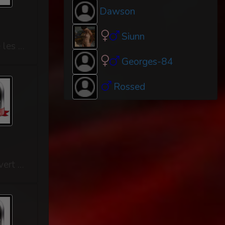
Dawson
Siunn
Après la soirée très chaude que maintenant Gaëlle trouvée Isabelle très attirante les deux femmes étaient en plus de la même grandeur et physiquement pareil. Pour moi avec François je ne sais pas il est pas mal et surtout une belle bite qui ne m'a pas laissé indifférent et lui mon cul car oui il ma mit la main au cul bien appuyé. Comme promis à notre lopette la récompense . Il arrive dans la cuisine en tenue de femme mini jupe et escarpins. Pierre nous voit déjà en cuisine il est surprit La lopette : je ne suis pas en retard si oui je ne comprends pas. Il regarde autour de lui il voit sur la table les clefs de sa cage. Gaëlle : hier nous t'avons dit que aujourd'hui tu auras une récompense ( Pierre regarde les clefs de la cage et se voit déjà libre à voir son sourire) hier tu as été très bien donc aujourd'hui on te prépare ton petit déjeuner. La lopette avait commencé de soulever sa mini jupe en croyant être libre. Moi: je pense que tu croyais que Gaëlle aller ou...
Georges-84
Rossed
Avec Gaëlle nous avons décider d'inviter des amis pour dîner un couple assez ouvert d'esprit, nous les avons prévenu que nous avions une lopette de service ils étaient curieux de découvrir. Pour la soirée notre soumis était habillé en soubrette jupe noir vraiment courte chemisier blanc soutif noir et bien rembourrer pour avoir de la poitrine et culotte noir et bas noir une belle petite salope. Isabelle et François arrivent, Isabelle dans une robe sexy , Gaëlle a mis aussi robe sexy . La soirée se passe très bien, la soubrette prend des mains au cul et François regarde souvent son cul Moi: elle a un beau cul notre soumise François : franchement oui je voudrais bien voir de plus proche. Moi: ne te gêne pas il adore se faire prendre si tu veux. Isabelle : pourquoi pas tu as toujours fantasmé de prendre un cul de lopette. Depuis un moment je m'aperçois que Gaëlle et Isabelle se rapproche tendrement je ne dit rien. François fait venir la lopette lui baisse sa culotte e...