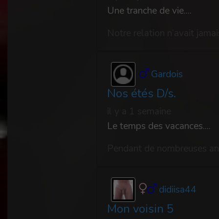
Une tranche de vie....
Gardois
Nos étés D/s.
il y a 1 semaine
Le temps des vacances....
didiisa44
Mon voisin 5