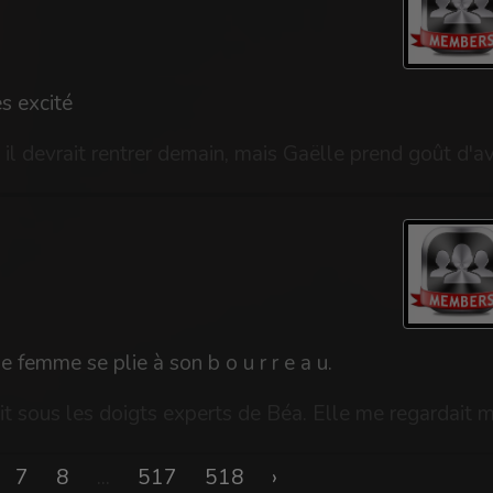
es excité
 femme se plie à son b o u r r e a u.
7
8
...
517
518
›