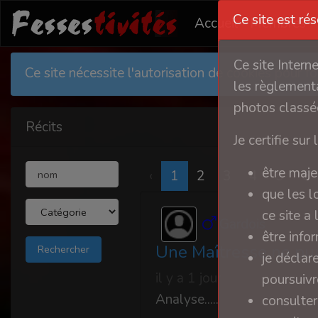
Ce site est ré
Accueil
Membres
Ce site Intern
Ce site nécessite l'autorisation de cookies pour 
les règlementa
photos classée
Récits
Je certifie sur 
être maje
‹
1
2
3
4
5
6
que les l
ce site a
Gardois
être info
Une Maîtresse ne pun
je déclar
il y a 1 jour
poursuivre
Analyse.....
consulter