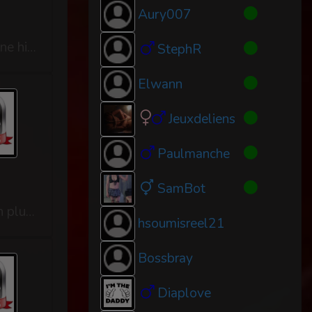
Aury007
Notre relation n’avait jamais été une simple histoire de rôles. Avant tout, c’était une histoire d’amour, une histoire de deux personnes qui avaient choisi de construire quelque chose ensemble, avec leurs émotions, leurs forces, leurs fragilités et leurs différences. Chacun avait sa place dans cette relation. La sienne, celle d’une Femme qui savait ce qu’Elle voulait, qui assumait ses choix et qui m’ouvrait un chemin pour grandir auprès d’Elle. La mienne, celle d’un homme qui avait choisi de lui accorder sa confiance, non pas parce qu’il était moins important, mais parce qu’il trouvait du sens dans cette place qu’il avait librement choisie. Notre dynamique n’effaçait pas nos sentiments. Au contraire, elle s’appuyait dessus. Elle était le prolongement d’une complicité profonde, d’une affection sincère et d’un lien construit avec le temps. Ce qui nous unissait dépassait les apparences : c’était une façon particulière de nous aimer, de nous comprendre et de prendre soin l’un de l’autr...
StephR
Elwann
Jeuxdeliens
Paulmanche
SamBot
Pendant de nombreuses années, les vacances avec Maîtresse ont représenté bien plus qu'une simple parenthèse loin du quotidien. Elles étaient un rendez-vous que j'attendais avec une impatience presque enfantine. Dès que les dates étaient fixées, je commençais déjà à imaginer ces quelques jours où, enfin, nous allions pouvoir vivre notre relation sans les contraintes de la vie de tous les jours. Le travail, les horaires, les obligations et les préoccupations quotidiennes s'effaçaient pour laisser place à ce qui comptait vraiment : nous. Pendant quelques jours, parfois plusieurs semaines, nous allions enfin être ensemble vingt-quatre heures sur vingt-quatre. Plus besoin de regarder l'heure, de penser au lendemain ou de nous séparer pour aller travailler. Cette simple idée suffisait à me rendre heureux. Les vacances nous offraient aussi quelque chose de précieux que le quotidien ne permettait pas toujours : vivre notre relation avec encore plus de naturel. Les protocoles trouvaient...
hsoumisreel21
Bossbray
Diaplove