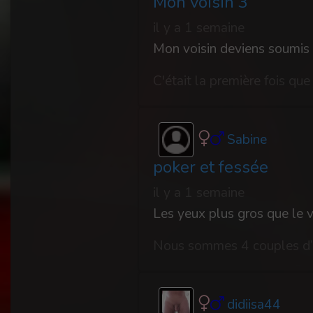
Mon voisin 3
il y a 1 semaine
Sabine
poker et fessée
il y a 1 semaine
Les yeux plus gros que le 
didiisa44