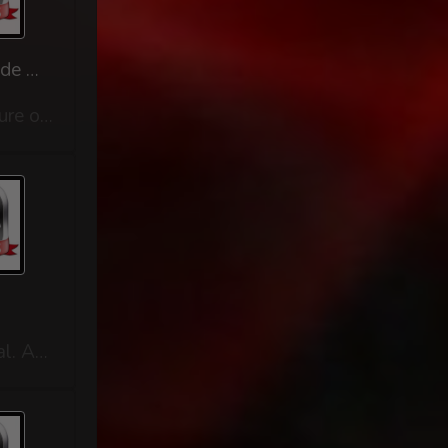
Mon voisin deviens soumis lopette et trav et moi peut-être aussi sous les ordres de ma femme
C'était la première fois que je la voyais aussi excité et surtout avec un gode ceinture oui elle a mis de l'énergie pour sodomiser notre soumis qui devient lopette. Moi: tu lui a défoncé sont petit cul pour une première on dirait que tu avais déjà porter ça mais tu le portes bien. Elle : quand tu m'as dit que tu voulais que j'en achète un tu voulais vraiment et que je te prenne. Moi: écoute oui tu sais que je suis bi je te l'ai toujours dit et que toi tu ne sais pas trop si tu es bi. Et avec ton petit côté garçon manqué tu peux surprendre. Elle: oui tu as raison mais si tu veux je peux te prendre si tu veux et a vrai dire j'aimerai bien te sodomiser un autre soir on va dormir maintenant. Pendant la nuit de me faire prendre part ma femme oui pourquoi pas si elle a envie mais je ne voudrais pas finir soumis elle est capable. Au réveil nous avons fait l'amour elle était très excité, la journée s'annonce très bonne. Notre soumis avait préparer le petit déjeuner il nous di...
Nous sommes 4 couples d’amis et 3 fois par an nous faisons un petit poker amical. Attention pas des parties privées sans limite. Michel mon compagnon et moi, Lionel et Virginie, Pierre et Aurélie Victor et Josiane mais celle-ci étant en déplacement professionnel, ce jour là Victor était venu avec une amie, Romane. Pierre la connaissait car lui fait des tournois avec des droits d'entrées à 5000€. Nous nous jouons 500 euros mais avec impossibilité de se recaver c'est à dire de remettre de l'argent, quand on a perdu , c'est fini. Jusque là cela ne m'est jamais arrivé, il faut dire que la mise de départ de chaque coup et à 2€. Comme le dit Henri on ne peut jouer que ce que l’on a a l’exception des bijoux, montres, voiture ect Donc c'était en février 2025. Pierre nous a prévenu que Romane avait un jeu agressif donc on s'est méfié. Cela faisait 2 heures que l'on jouait. Nous jouons au Texas Hold'em, c'est-à-dire que l'on a 2 cartes puis on retourne 3 cartes au milieu puis encore 2 c...