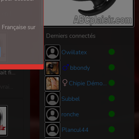
Il existe des mots qui suscitent immédiatement des réactions. Le mot soumission en fait partie. Pour beaucoup, il évoque la faiblesse, la dépendance, la perte de liberté ou encore l'humiliation. C'est sans doute parce que notre société associe spontanément la valeur d'un individu à son indépendance, à sa capacité à décider seul et à exercer le contrôle. Nous avons appris qu'être libre, c'était ne dépendre de personne. Pourtant, mon parcours m'a appris qu'il existe une autre manière d'être libre. Lorsque j'ai choisi de vivre une relation D/s, je n'ai pas renoncé à moi-même. Je n'ai pas abandonné ma dignité, ma personnalité ou ma capacité à réfléchir. Je n'ai pas cessé d'être un homme. J'ai simplement découvert qu'il était possible de trouver une immense force dans un acte que beaucoup considèrent comme une faiblesse : faire confiance totalement à la personne que l'on aime. Cette confiance n'est pas naïve. Elle n'est pas aveugle. Elle ne consiste pas à obéir sans réfléchir. Elle...
 Française sur
Derniers connectés
Owiilatex
bbondy
Mon voisin devient un vrai lopette et ma femme bi moi aussi et notre lopette se fait fister
Chipie Démoniaque
Gaëlle est déjà prête pour recevoir Isabelle et François et elle a choisi une tenue vraiment bien elle est nue donc j'ai mis la même tenue. Notre lopette de pierre en soubrette perruque blonde maquillée et avec sa petite mini jupe on voit sa culotte rouge mais surtout il met des mouchoirs dans le soutif pour avoir de faux gros seins. Le soumis accueille nos invités comme il se doit. Gaëlle va embrasser tendrement Isabelle,François et moi on se fait la bise. Ils se mettent nu aussi la température est bonne. Après des échanges cordiaux sur la semaine notre lopette vient servir l'apéritif dans le salon et quand il se baisse François lui passe la main entre les jambes pour attraper la cage. François : alors la lopette toujours en cage de chasteté elle est bien docile la petite salope ? La lopette : oui monsieur je suis toujours en cage et à votre disposition monsieur. Isabelle : elle est adorable cette lopette et la dernière fois elle léche bien lopette il m'a fait jouir. Gaëlle...
Subbel
ronche
Plancul44