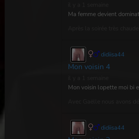
il y a 1 semaine
Ma femme devient dominatri
didiisa44
Mon voisin 4
il y a 1 semaine
Mon voisin lopette moi bi 
didiisa44