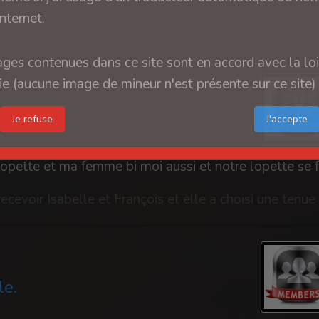
internet.
ges contenues dans ce site sont en accord avec la loi
e (aucune image de mineur n'est présente sur ce site)
Je refuse
le.