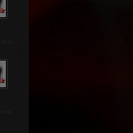
Pierre est encore chez nous il devrait rentrer demain, mais Gaëlle prend goût d'avoir un soumis à la maison, Pierre fait vraiment ceux qu'on lui dit il subit les punitions sans rien dire. Nous étions Gaëlle et moi aussi petit déjeuner tranquille, Pierre lui était entrain de préparer une machine à laver. Gaëlle : tu sais mon cœur il serait bien que Pierre reste la semaine oui et j'ai envie de jouer avec son petit cul. Moi: oui si tu le souhaites mais j'ai déjà commencé mais si tu veux le prendre oui ça doit être très excitant te voir le prendre et oui pourquoi pas il me suce. Elle : oui humm très bien maintenant il faut qu'il soit libre. Nous rejoignons Pierre , il est sur une chaise pensif Gaëlle : a quoi tu penses ? Tu vas rester ici regarder le tambour de la machine Pierre : non maîtresse mais je me disais que demain je vais retourner chez moi seul car ces quelques jours j'ai je pense progresser pour devenir un soumis. Moi: justement Gaëlle propose que tu restes p...
Je sentais mon clitoris vibrait sous les doigts experts de Béa. Elle me regardait me cambrer, souriant, tandis que je jouissais pour la troisième fois. Ses doigts me pénétraient, allait et venait en moi, provoquant un plaisir intense, déclenchant des orgasmes hors normes. Ses mains parcouraient mon corps, mes seins, mon ventre, puis ses doigts reprenaient possession de ma chatte. J’étais épuisée, mais elle n’en avait rien à faire, ce qu’elle voulait, c’est que je me soumettre à ses caprices. Béa et moi, nous détestons. Elle m’a même menacée qu’un jour, elle ouvrirait ma moule devant tout le monde. Je souriais en lui disant. « Peut-être mais pas avant que je me sois amusée avec sa chatte. » Un jour, alors que j’étais à la salle de bains en nuisette, elle rentra, et par surprise, passa sa main et saisit mon clitoris qu’elle fit rouler entre ses doigts. Je me retournais et lui balançait une violente gifle. S’engagea alors une violente altercation. On roulait au sol, tandis que...