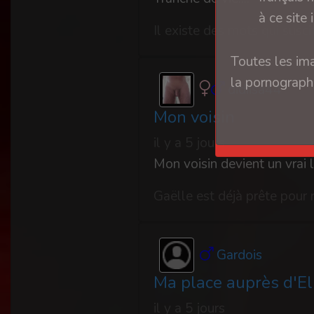
à ce site 
Toutes les ima
la pornographi
didiisa44
Mon voisin
il y a 5 jours
Gardois
Ma place auprès d'El
il y a 5 jours