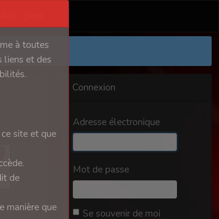
FAQ
Liens
orme à toutes
 liens et des
ilités.
Connexion
Adresse électronique
ce site et que
ccède.
Mot de passe
it de
ue manière que
Se souvenir de moi