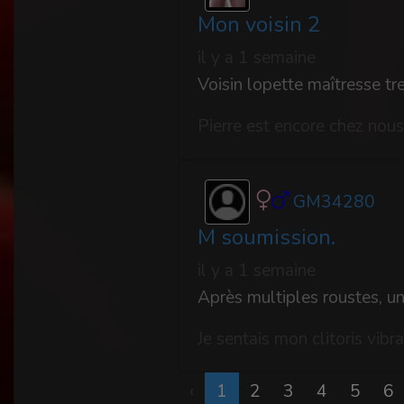
Mon voisin 2
il y a 1 semaine
Voisin lopette maîtresse tr
GM34280
M soumission.
il y a 1 semaine
Après multiples roustes, une
‹
1
2
3
4
5
6