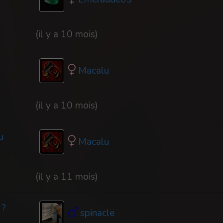
(il y a 10 mois)
Macalu
(il y a 10 mois)
u
Macalu
(il y a 11 mois)
 ?
spinacle