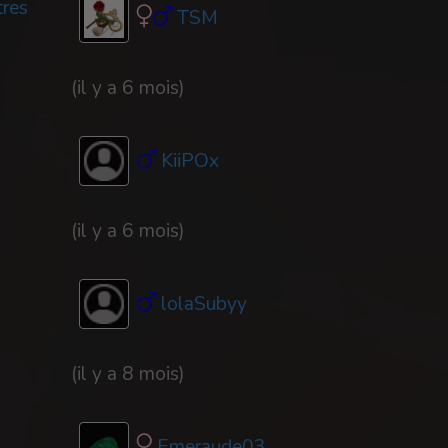
tres
TSM
(il y a 6 mois)
KiiPOx
(il y a 6 mois)
lolaSubyy
(il y a 8 mois)
Emeraude03