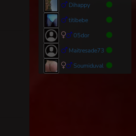
Dihappy
titibebe
05dor
Maitresade73
Soumiduval