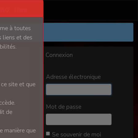
FAQ
Liens
orme à toutes
 liens et des
ilités.
Connexion
Adresse électronique
ce site et que
tre
ccède.
Mot de passe
it de
ue manière que
Se souvenir de moi