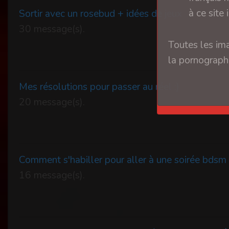
à ce site 
Sortir avec un rosebud + idées de jeux
30 message(s).
Toutes les ima
la pornographi
Mes résolutions pour passer au réel :)
20 message(s).
Comment s'habiller pour aller à une soirée bdsm
16 message(s).