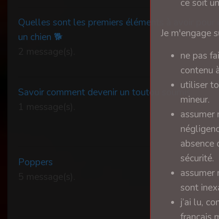
ce soit u
Quelles sont les premiers éléments à avoir pour 
Je m'engage su
un chien 🐕
2 message(s).
ne pas fa
contenu à
utiliser 
Savoir comment devenir un toutou soumis
mineur.
1 message(s).
assumer m
négligenc
absence d
sécurité.
Poppers
assumer m
5 message(s).
sont inex
j’ai lu, 
français 