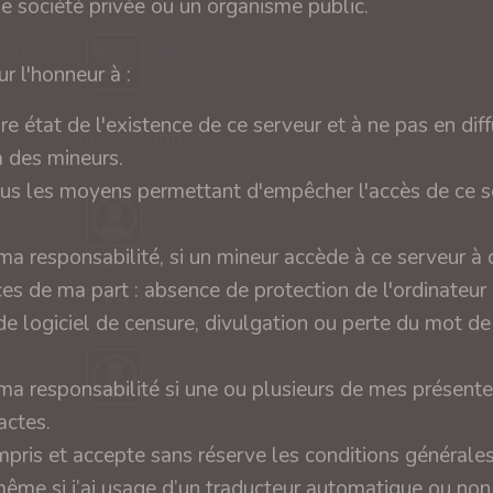
ne société privée ou un organisme public.
être
shiro
r l'honneur à :
ire état de l'existence de ce serveur et à ne pas en diff
(il y a 1 mois)
 des mineurs.
tous les moyens permettant d'empêcher l'accès de ce s
Pisseaulit
a responsabilité, si un mineur accède à ce serveur à
es de ma part : absence de protection de l'ordinateur
(il y a 1 mois)
e logiciel de censure, divulgation ou perte du mot d
Compte anonymisé 34068
a responsabilité si une ou plusieurs de mes présente
actes.
(il y a 1 mois)
compris et accepte sans réserve les conditions générale
même si j’ai usage d’un traducteur automatique ou no