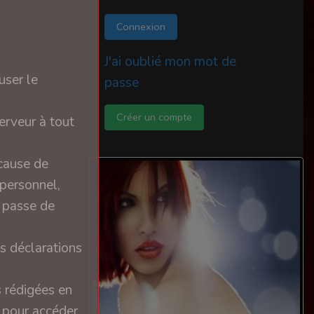
Connexion
J'ai oublié mon mot de
user le
passe
Créer un compte
erveur à tout
 cause de
 personnel,
e passe de
s déclarations
s rédigées en
n pour accéder