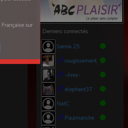
 Française sur
Derniers connectés
Samia 25
rougissement
-Ares-
elephant37
NatC
Paulmanche