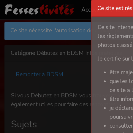
Ce site est ré
Accueil
Membres
Ce site Intern
Ce site nécessite l'autorisation de cookies pour 
les règlementa
photos classée
Catégorie Débutez en BDSM Infos pratiques
Je certifie sur 
être maje
Remonter à BDSM
que les l
ce site a
Si vous Débutez en BDSM vous trouverez ici des 
être info
également utiles pour faire des rencontres.
je déclar
poursuivre
Sujets
consulter