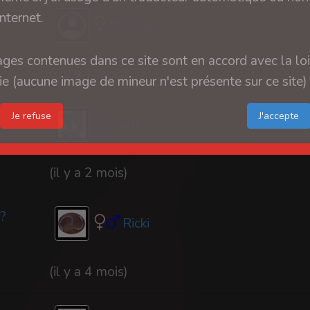
internet.
MissJuju
ges contenues dans ce site sont en accord avec la loi
(il y a 1 mois)
e (aucune image de mineur n'est présente sur ce site)
Je refuse
Cami
(il y a 2 mois)
 ?
Ricki
(il y a 4 mois)