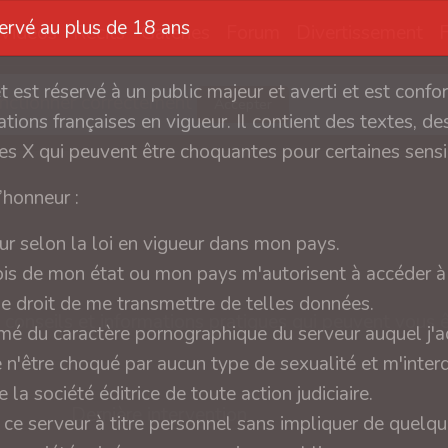
servé au plus de 18 ans
Vidéos
Récits
Galeries
Forum
Divertissement
et est réservé à un public majeur et averti et est conf
fonctionner correctement
Accepter
tions françaises en vigueur. Il contient des textes, des
s X qui peuvent être choquantes pour certaines sensib
l’honneur :
ur selon la loi en vigueur dans mon pays.
ois de mon état ou mon pays m'autorisent à accéder à 
 le droit de me transmettre de telles données.
conseils et informations pratiques qui peuvent vous ê
rmé du caractère pornographique du serveur auquel j'a
e n'être choqué par aucun type de sexualité et m'interd
 la société éditrice de toute action judiciaire.
Dernière intervention
 ce serveur à titre personnel sans impliquer de quelq