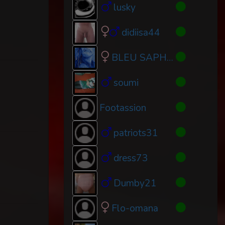
lusky
didiisa44
BLEU SAPHIR
soumi
Footassion
patriots31
dress73
Dumby21
Flo-omana